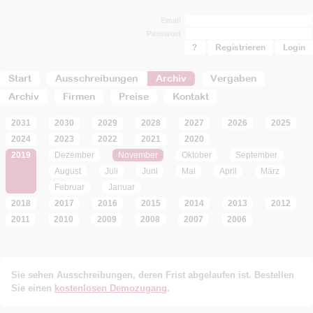
Email
Passwort
?
Registrieren
Start
Ausschreibungen
Archiv
Vergaben
Archiv
Firmen
Preise
Kontakt
2031
2030
2029
2028
2027
2026
2025
2024
2023
2022
2021
2020
2019
Dezember
November
Oktober
September
August
Juli
Juni
Mai
April
März
Februar
Januar
2018
2017
2016
2015
2014
2013
2012
2011
2010
2009
2008
2007
2006
Sie sehen Ausschreibungen, deren Frist abgelaufen ist. Bestellen
Sie einen
kostenlosen Demozugang
.