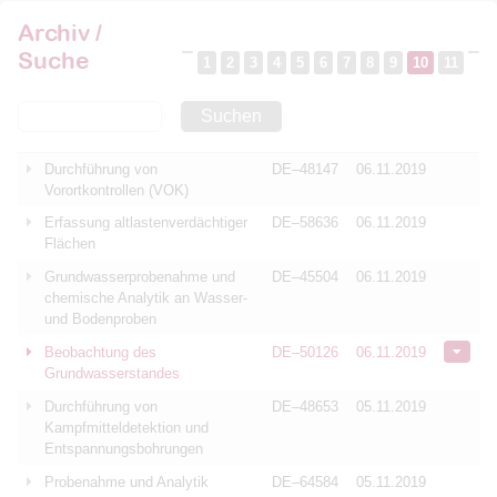
Archiv /
Suche
1
2
3
4
5
6
7
8
9
10
11
Suchen
Durchführung von
DE–48147
06.11.2019
Vorortkontrollen (VOK)
Erfassung altlastenverdächtiger
DE–58636
06.11.2019
Flächen
Grundwasserprobenahme und
DE–45504
06.11.2019
chemische Analytik an Wasser-
und Bodenproben
Beobachtung des
DE–50126
06.11.2019
Grundwasserstandes
Durchführung von
DE–48653
05.11.2019
Kampfmitteldetektion und
Entspannungsbohrungen
Probenahme und Analytik
DE–64584
05.11.2019