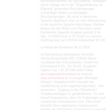
Nachunternehmen) auf gesondertes Verlangen
durch Vorlage der in der "Eigenerklärung zur
Eignung" genannten Bescheinigungen
zuständiger Stellen zu bestätigen.
Bescheinigungen, die nicht in deutscher
Sprache abgefasst sind, ist eine Übersetzung
in die deutsche Sprache beizufügen. Darüber
hinaus hat der Bieter zum Nachweis seiner
Fachkunde folgende Angaben gemäß § 6a
Abs. 3 VOB/A bzw. § 33 UVgO zu machen:
Zertifizierung nach DVGW-Arbeitsblatt W 120
v) Ablauf der Bindefrist 04.12.2019
w) Nachprüfung behaupteter Verstöße
Nachprüfungsstelle (§21 VOB/A) Name
Justitiariat des Erftverbandes Straße Am
Erftverband 6 Plz, Ort 50126, Bergheim
Telefon Fax +49 227188-1444 E-Mail:
per.seeliger@erftverband.de
Internet:
www.erftverband.de
Sonstiges Wichtiger
Hinweis: Vergaberechtlich besteht die
Verpflichtung einen registrierungsfreien - also
anonymen - Zugang zu den Teilnahme-/
Vergabeunterlagen zu gewährleisten. Es wird
darauf hingewiesen, dass für Änderungen und
zusätzliche Informationen eine "Holschuld"
besteht! Dem registrierten Interessenten
werden die Information automatisch zugestellt