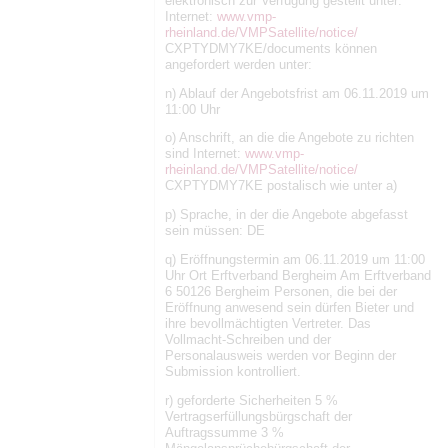
elektronisch zur Verfügung gestellt unter:
Internet:
www.vmp-
rheinland.de/VMPSatellite/notice/
CXPTYDMY7KE/documents können
angefordert werden unter:
n) Ablauf der Angebotsfrist am 06.11.2019 um
11:00 Uhr
o) Anschrift, an die die Angebote zu richten
sind Internet:
www.vmp-
rheinland.de/VMPSatellite/notice/
CXPTYDMY7KE postalisch wie unter a)
p) Sprache, in der die Angebote abgefasst
sein müssen: DE
q) Eröffnungstermin am 06.11.2019 um 11:00
Uhr Ort Erftverband Bergheim Am Erftverband
6 50126 Bergheim Personen, die bei der
Eröffnung anwesend sein dürfen Bieter und
ihre bevollmächtigten Vertreter. Das
Vollmacht-Schreiben und der
Personalausweis werden vor Beginn der
Submission kontrolliert.
r) geforderte Sicherheiten 5 %
Vertragserfüllungsbürgschaft der
Auftragssumme 3 %