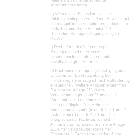
Mängelansprüchebürgschaft der
Abrechnungssumme
s) Wesentliche Finanzierungs- und
Zahlungsbedingungen und/oder Hinweise auf
die maßgeblichen Vorschriften, in denen sie
enthalten sind Siehe Formular 214 -
Besondere Vertragsbedingungen - gem.
VOB/B
t) Rechtsform der/Anforderung an
Bietergemeinschaften Einzeln
gesamtschuldnerisch haftend mit
bevollmächtigtem Vertreter
u) Nachweise zur Eignung Befähigung und
Erlaubnis zur Berufsausübung Der
Handelsregisterauszug ist nach Aufforderung
einzureichen. Weitere Angaben entnehmen
Sie bitte der Anlage 216 (siehe
Vergabeunterlagen unter "Sonstiges").
Wirtschaftliche und finanzielle
Leistungsfähigkeit Ausreichender
Versicherungsschutz (mind. 5 Mio. Euro; 2-
fach optimiert) über 5 Mio. Euro. Ein
entsprechender Nachweis ist nach
Aufforderung nachzureichen (siehe Anlage
216 unter Vergabeunterlagen unter
"Sonstiges"). Technische und berufliche