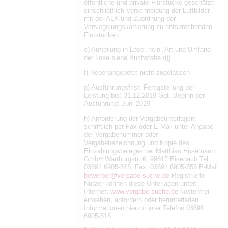
öffentliche und private Flurstücke geschätzt;
einschließlich Verschneidung der Luftbilder
mit der ALK und Zuordnung der
Versiegelungskartierung zu entsprechenden
Flurstücken.
e) Aufteilung in Lose: nein [Art und Umfang
der Lose siehe Buchstabe d)]
f) Nebenangebote: nicht zugelassen
g) Ausführungsfrist: Fertigstellung der
Leistung bis: 31.12.2019 Ggf. Beginn der
Ausführung: Juni 2019
h) Anforderung der Vergabeunterlagen:
schriftlich per Fax oder E-Mail unter Angabe
der Vergabenummer oder
Vergabebezeichnung und Kopie des
Einzahlungsbeleges bei Matthias Husemann
GmbH Wartburgstr. 6, 99817 Eisenach Tel.:
03691 6905-515, Fax: 03691 6905-555 E-Mail:
bewerber@vergabe-suche.de
Registrierte
Nutzer können diese Unterlagen unter:
Internet:
www.vergabe-suche.de
kostenfrei
einsehen, abfordern oder herunterladen.
Informationen hierzu unter Telefon 03691
6905-515