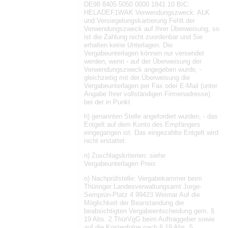
DE98 8405 5050 0000 1841 10 BIC:
HELADEF1WAK Verwendungszweck: ALK
und Versiegelungskartierung Fehlt der
Verwendungszweck auf Ihrer Überweisung, so
ist die Zahlung nicht zuordenbar und Sie
erhalten keine Unterlagen. Die
Vergabeunterlagen können nur versendet
werden, wenn - auf der Überweisung der
Verwendungszweck angegeben wurde, -
gleichzeitig mit der Überweisung die
Vergabeunterlagen per Fax oder E-Mail (unter
Angabe Ihrer vollständigen Firmenadresse)
bei der in Punkt
h) genannten Stelle angefordert wurden, - das
Entgelt auf dem Konto des Empfängers
eingegangen ist. Das eingezahlte Entgelt wird
nicht erstattet.
n) Zuschlagskriterien: siehe
Vergabeunterlagen Preis
o) Nachprüfstelle: Vergabekammer beim
Thüringer Landesverwaltungsamt Jorge-
Semprún-Platz 4 99423 Weimar Auf die
Möglichkeit der Beanstandung der
beabsichtigten Vergabeentscheidung gem. §
19 Abs. 2 ThürVgG beim Auftraggeber sowie
auf die Kostenfolge nach § 19 Abs. 5