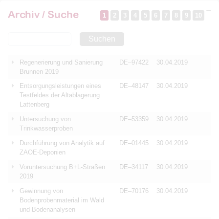
Archiv / Suche
1
2
3
4
5
6
7
8
9
10
Suchen
Regenerierung und Sanierung
DE–97422
30.04.2019
Brunnen 2019
Entsorgungsleistungen eines
DE–48147
30.04.2019
Testfeldes der Altablagerung
Lattenberg
Untersuchung von
DE–53359
30.04.2019
Trinkwasserproben
Durchführung von Analytik auf
DE–01445
30.04.2019
ZAOE-Deponien
Voruntersuchung B+L-Straßen
DE–34117
30.04.2019
2019
Gewinnung von
DE–70176
30.04.2019
Bodenprobenmaterial im Wald
und Bodenanalysen