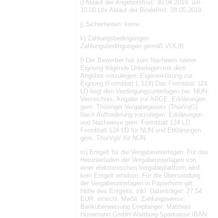
i) Ablauf der Angebotsfrist: 30.04.2019, um
10:00 Uhr Ablauf der Bindefrist: 28.05.2019
j) Sicherheiten: keine
k) Zahlungsbedingungen:
Zahlungsbedingungen gemäß VOL/B
l) Der Bewerber hat zum Nachweis seiner
Eignung folgende Unterlagen mit dem
Angebot vorzulegen: Eigenerklärung zur
Eignung (Formblatt L 124) Das Formblatt 124
LD liegt den Verdingungsunterlagen bei. NUN-
Verzeichnis, Angabe zur ARGE, Erklärungen
gem. Thüringer Vergabegesetz (ThürVgG)
Nach Aufforderung vorzulegen: Erklärungen
und Nachweise gem. Formblatt 124 LD,
Formblatt 124 LD für NUN und Erklärungen
gem. ThürVgV für NUN
m) Entgelt für die Vergabeunterlagen: Für das
Herunterladen der Vergabeunterlagen von
einer elektronischen Vergabeplattform wird
kein Entgelt erhoben. Für die Übersendung
der Vergabeunterlagen in Papierform gilt:
Höhe des Entgelts, inkl. Datenträger: 27,54
EUR, einschl. MwSt. Zahlungsweise:
Banküberweisung Empfänger: Matthias
Husemann GmbH Wartburg-Sparkasse IBAN: