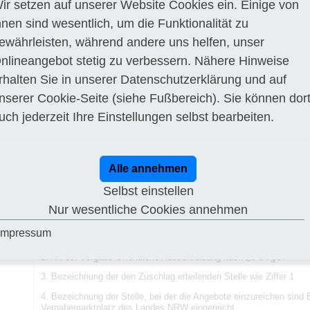
ir setzen auf unserer Website Cookies ein. Einige von
telle
Stadt Rheinbach
hnen sind wesentlich, um die Funktionalität zu
Schweigelstraße 23
53359 Rheinbach
ewährleisten, während andere uns helfen, unser
gsort
nlineangebot stetig zu verbessern. Nähere Hinweise
DE-53359 Rheinbach
rhalten Sie in unserer
Datenschutzerklärung
und auf
Frist
30.04.2019
nserer
Cookie-Seite
(siehe Fußbereich). Sie können dor
rlage
www.vmp-rheinland.de/…/documents
n
uch jederzeit Ihre Einstellungen selbst bearbeiten.
Beschreibung
1. Stadt Rheinbach
Schweigelstr. 23
53359 Rheinbach
Alle annehmen
Telefon-Nummer +49 2226917214
Selbst einstellen
Telefax-Nummer +49 222691777453
Nur wesentliche Cookies annehmen
E-Mail:
vergabestelle@stadt-rheinbach.de
Impressum
Internet:
www.rheinbach.de
2. Art der Vergabe Öffentliche Ausschreibung nach §9 UVgO.
3. Bezeichnung der den Zuschlag erteilenden Stelle wie Ziffer 1
4. Bezeichnung der Stelle, bei der die Angebote einzureichen sind
Vergabemarktplatz des Landes NRW eingereicht.