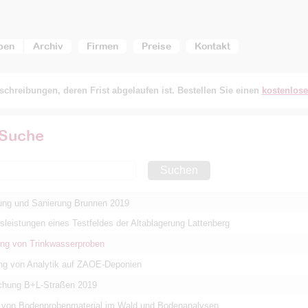
ben
Archiv
Firmen
Preise
Kontakt
chreibungen, deren Frist abgelaufen ist. Bestellen Sie einen
kostenlos
 Suche
Suchen
ung und Sanierung Brunnen 2019
leistungen eines Testfeldes der Altablagerung Lattenberg
ng von Trinkwasserproben
ng von Analytik auf ZAOE-Deponien
chung B+L-Straßen 2019
von Bodenprobenmaterial im Wald und Bodenanalysen