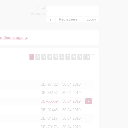
Email
Passwort
?
Registrieren
en Demozugang
.
1
2
3
4
5
6
7
8
9
10
DE–97422
30.04.2019
DE–48147
30.04.2019
DE–53359
30.04.2019
DE–01445
30.04.2019
DE–34117
30.04.2019
DE–70176
30.04.2019