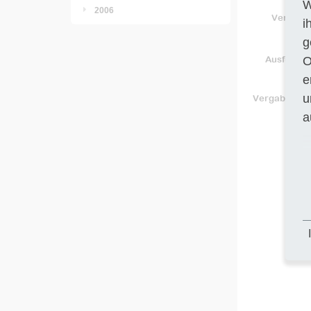
W
2006
Vergabes
i
g
Ausführun
O
e
u
Vergabeunte
a