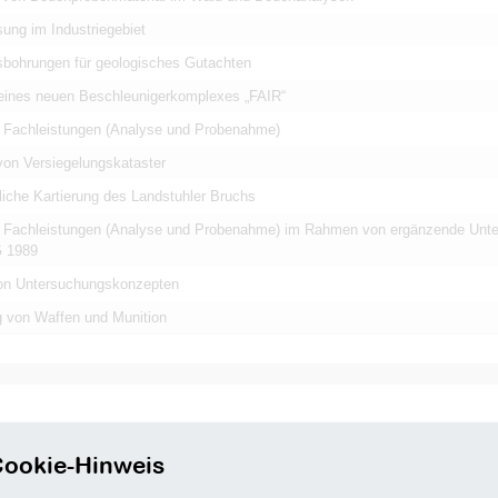
ung im Industriegebiet
bohrungen für geologisches Gutachten
 eines neuen Beschleunigerkomplexes „FAIR“
Fachleistungen (Analyse und Probenahme)
von Versiegelungskataster
iche Kartierung des Landstuhler Bruchs
Fachleistungen (Analyse und Probenahme) im Rahmen von ergänzende Unt
 1989
von Untersuchungskonzepten
g von Waffen und Munition
Titel
Untersuchung von Trinkwasserproben
ookie-Hinweis
ahren
Öffentliche Ausschreibung
Dienstleistungsauftrag (VOL/VOF)