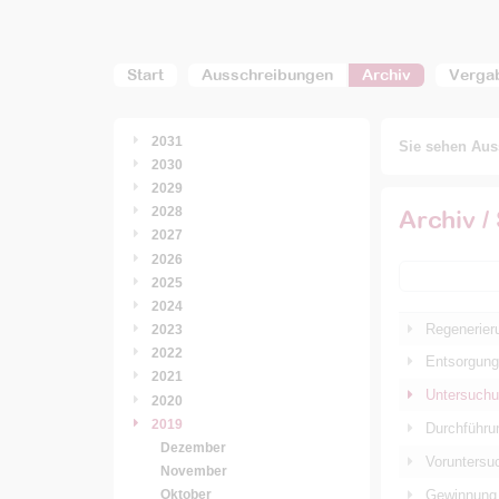
Start
Ausschreibungen
Archiv
Verga
2031
Sie sehen Auss
2030
2029
2028
Archiv /
2027
2026
2025
2024
Regenerier
2023
2022
Entsorgungs
2021
Untersuchu
2020
2019
Durchführu
Dezember
Voruntersu
November
Gewinnung 
Oktober