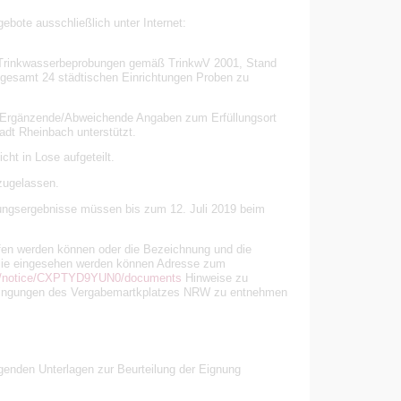
ebote ausschließlich unter Internet:
g Trinkwasserbeprobungen gemäß TrinkwV 2001, Stand
nsgesamt 24 städtischen Einrichtungen Proben zu
h Ergänzende/Abweichende Angaben zum Erfüllungsort
adt Rheinbach unterstützt.
cht in Lose aufgeteilt.
zugelassen.
ungsergebnisse müssen bis zum 12. Juli 2019 beim
ufen werden können oder die Bezeichnung und die
er sie eingesehen werden können Adresse zum
te/notice/CXPTYD9YUN0/documents
Hinweise zu
dingungen des Vergabemartkplatzes NRW zu entnehmen
genden Unterlagen zur Beurteilung der Eignung