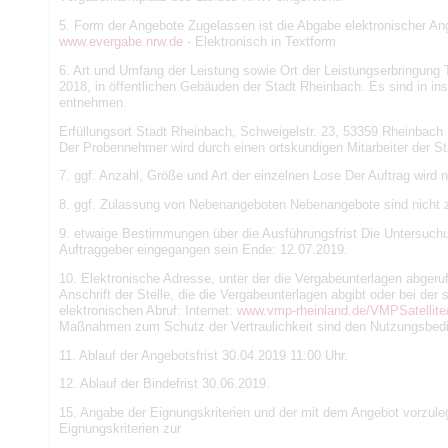
5. Form der Angebote Zugelassen ist die Abgabe elektronischer Ang
www.evergabe.nrw.de
- Elektronisch in Textform
6. Art und Umfang der Leistung sowie Ort der Leistungserbringun
2018, in öffentlichen Gebäuden der Stadt Rheinbach. Es sind in i
entnehmen.
Erfüllungsort Stadt Rheinbach, Schweigelstr. 23, 53359 Rheinbac
Der Probennehmer wird durch einen ortskundigen Mitarbeiter der St
7. ggf. Anzahl, Größe und Art der einzelnen Lose Der Auftrag wird ni
8. ggf. Zulassung von Nebenangeboten Nebenangebote sind nicht 
9. etwaige Bestimmungen über die Ausführungsfrist Die Untersuch
Auftraggeber eingegangen sein Ende: 12.07.2019.
10. Elektronische Adresse, unter der die Vergabeunterlagen abger
Anschrift der Stelle, die die Vergabeunterlagen abgibt oder bei d
elektronischen Abruf: Internet:
www.vmp-rheinland.de/VMPSatelli
Maßnahmen zum Schutz der Vertraulichkeit sind den Nutzungsbe
11. Ablauf der Angebotsfrist 30.04.2019 11:00 Uhr.
12. Ablauf der Bindefrist 30.06.2019.
15. Angabe der Eignungskriterien und der mit dem Angebot vorzule
Eignungskriterien zur