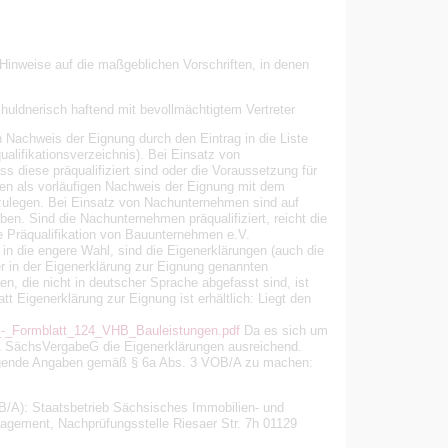
inweise auf die maßgeblichen Vorschriften, in denen
uldnerisch haftend mit bevollmächtigtem Vertreter
n Nachweis der Eignung durch den Eintrag in die Liste
ualifikationsverzeichnis). Bei Einsatz von
diese präqualifiziert sind oder die Voraussetzung für
aben als vorläufigen Nachweis der Eignung mit dem
rzulegen. Bei Einsatz von Nachunternehmen sind auf
en. Sind die Nachunternehmen präqualifiziert, reicht die
ie Präqualifikation von Bauunternehmen e.V.
 in die engere Wahl, sind die Eigenerklärungen (auch die
 in der Eigenerklärung zur Eignung genannten
n, die nicht in deutscher Sprache abgefasst sind, ist
 Eigenerklärung zur Eignung ist erhältlich: Liegt den
-_Formblatt_124_VHB_Bauleistungen.pdf
Da es sich um
1 SächsVergabeG die Eigenerklärungen ausreichend.
olgende Angaben gemäß § 6a Abs. 3 VOB/A zu machen:
B/A): Staatsbetrieb Sächsisches Immobilien- und
agement, Nachprüfungsstelle Riesaer Str. 7h 01129