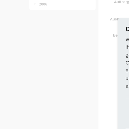
Auftrag
2006
Ausführun
C
Beschre
W
i
g
O
e
u
a