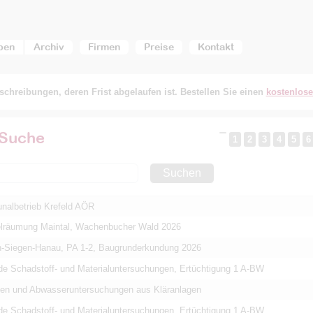
ben
Archiv
Firmen
Preise
Kontakt
chreibungen, deren Frist abgelaufen ist. Bestellen Sie einen
kostenlos
 Suche
1
2
3
4
5
6
Suchen
albetrieb Krefeld AÖR
lräumung Maintal, Wachenbucher Wald 2026
Siegen-Hanau, PA 1-2, Baugrunderkundung 2026
nde Schadstoff- und Materialuntersuchungen, Ertüchtigung 1 A-BW
n und Abwasseruntersuchungen aus Kläranlagen
nde Schadstoff- und Materialuntersuchungen, Ertüchtigung 1 A-BW