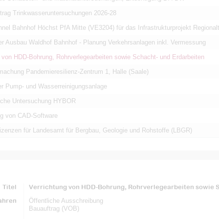
rag Trinkwasseruntersuchungen 2026-28
nel Bahnhof Höchst PfA Mitte (VE3204) für das Infrastrukturprojekt Regiona
eier Ausbau Waldhof Bahnhof - Planung Verkehrsanlagen inkl. Vermessung
g von HDD-Bohrung, Rohrverlegearbeiten sowie Schacht- und Erdarbeiten
imachung Pandemieresilienz-Zentrum 1, Halle (Saale)
ner Pump- und Wasserreinigungsanlage
sche Untersuchung HYBOR
g von CAD-Software
zenzen für Landesamt für Bergbau, Geologie und Rohstoffe (LBGR)
Titel
Verrichtung von HDD-Bohrung, Rohrverlegearbeiten sowie S
ahren
Öffentliche Ausschreibung
Bauauftrag (VOB)