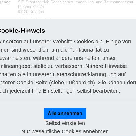
geber
SIB Staatsbetrieb Sächsisches Immobilien- und Baumanagement, Z
Riesaer Str. 7h
01129 Dresden
gsort
DE-01824 Gohrisch
Frist
24.10.2025
ookie-Hinweis
ibung
a) Staatsbetrieb Sächsisches Immobilien- und Baumanagement
ir setzen auf unserer Website Cookies ein. Einige von
Riesaer Str. 7h
hnen sind wesentlich, um die Funktionalität zu
01129 Dresden
ewährleisten, während andere uns helfen, unser
Fax: +49 351-4510994560
nlineangebot stetig zu verbessern. Nähere Hinweise
E-Mail:
vergaben@sib.smf.sachsen.de
rhalten Sie in unserer
Datenschutzerklärung
und auf
www.sib.sachsen.de
nserer
Cookie-Seite
(siehe Fußbereich). Sie können dor
b) Vergabeverfahren: Öffentliche Ausschreibung Vergabenummer:
uch jederzeit Ihre Einstellungen selbst bearbeiten.
c) Angaben zum elektronischen Vergabeverfahren und zur Ver- und
Angebotsabgabe elektronisch ohne elektronische Signatur (Textfor
d) Art des Auftrags Ausführung von Bauleistungen
Alle annehmen
e) Ort der Ausführung Landesbühnen Sachsen GmbH, Felsenbühne
Selbst einstellen
Kurort Rathen, Sachs
Nur wesentliche Cookies annehmen
f) Art und Umfang der Leistung, ggf. aufgeteilt nach Losen Art der