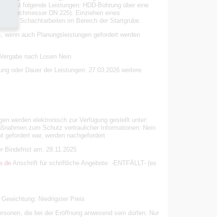
 umfaßt folgende Leistungen: HDD-Bohrung über eine
(Enddurchmesser DN 225). Einziehen eines
g von Schachtarbeiten im Bereich der Startgrube.
s, wenn auch Planungsleistungen gefordert werden
) Vergabe nach Losen Nein
lung oder Dauer der Leistungen: 27.03.2026 weitere
gen werden elektronisch zur Verfügung gestellt unter:
nahmen zum Schutz vertraulicher Informationen: Nein
 gefordert war, werden nachgefordert
r Bindefrist am: 28.11.2025
e.de
Anschrift für schriftliche Angebote: -ENTFÄLLT- (es
. Gewichtung: Niedrigster Preis
rsonen, die bei der Eröffnung anwesend sein dürfen: Nur