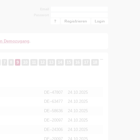
Email
Passwort
?
Registrieren
en Demozugang
.
7
8
9
10
11
12
13
14
15
16
17
18
DE–47807
24.10.2025
DE–63477
24.10.2025
DE–58636
24.10.2025
DE–20097
24.10.2025
DE–24306
24.10.2025
DE–20097
24.10.2025