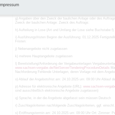
Schacht- und Erdarbeiten Umfang der Leistung: Die Ausschreibung
Impressum
Länge von 260 m und mit einem Höhenunterschied von ca. 110 m 
Kabelschutzrohres DN 160 über eine Länge von 260 m. Durchführun
g) Angaben über den Zweck der baulichen Anlage oder des Auftrag
Zweck der baulichen Anlage: Zweck des Auftrags:
h) Aufteilung in Lose (Art und Umfang der Lose siehe Buchstabe f
i) Ausführungsfristen Beginn der Ausführung: 01.12.2025 Fertigstel
Fristen:
j) Nebenangebote nicht zugelassen
k) mehrere Hauptangebote zugelassen
l) Bereitstellung/Anforderung der Vergabeunterlagen Vergabeunterla
www.sachsen-vergabe.de/NetServer/TenderingProcedureDetails
Maß
Nachforderung Fehlende Unterlagen, deren Vorlage mit dem Angebot
o) Ablauf der Angebotsfrist am: 24.10.2025 um: 09:00 Uhr Ablauf de
p) Adresse für elektronische Angebote (URL):
www.sachsen-vergab
sind ausschließlich elektronische Angebote zugelassen)
q) Sprache, in der die Angebote abgefasst sein müssen Deutsch
r) Zuschlagskriterien nachfolgende Zuschlagskriterien, ggf. einschl
s) Eröffnungstermin am: 24.10.2025 um: 09:00 Uhr Ort: Zimmer: Pe