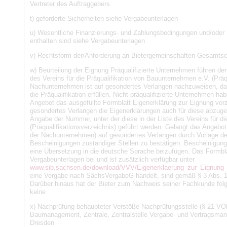
Vertreter des Auftraggebers
t) geforderte Sicherheiten siehe Vergabeunterlagen
u) Wesentliche Finanzierungs- und Zahlungsbedingungen und/oder H
enthalten sind siehe Vergabeunterlagen
v) Rechtsform der/Anforderung an Bietergemeinschaften Gesamtsch
w) Beurteilung der Eignung Präqualifizierte Unternehmen führen de
des Vereins für die Präqualifikation von Bauunternehmen e.V. (Präq
Nachunternehmen ist auf gesondertes Verlangen nachzuweisen, dass 
die Präqualifikation erfüllen. Nicht präqualifizierte Unternehmen h
Angebot das ausgefüllte Formblatt Eigenerklärung zur Eignung vo
gesondertes Verlangen die Eigenerklärungen auch für diese abzugeb
Angabe der Nummer, unter der diese in der Liste des Vereins für d
(Präqualifikationsverzeichnis) geführt werden. Gelangt das Angebot
der Nachunternehmen) auf gesondertes Verlangen durch Vorlage der
Bescheinigungen zuständiger Stellen zu bestätigen. Bescheinigunge
eine Übersetzung in die deutsche Sprache beizufügen. Das Formblatt
Vergabeunterlagen bei und ist zusätzlich verfügbar unter
www.sib.sachsen.de/download/VVV/Eigenerklaerung_zur_Eignung_
eine Vergabe nach SächsVergabeG handelt, sind gemäß § 3 Abs. 
Darüber hinaus hat der Bieter zum Nachweis seiner Fachkunde f
keine
x) Nachprüfung behaupteter Verstöße Nachprüfungsstelle (§ 21 VO
Baumanagement, Zentrale, Zentralstelle Vergabe- und Vertragsman
Dresden