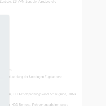
entrale, ZS VVM Zentrale Vergabestelle
t
 25A40259
 Entschlüsselung der Unterlagen Zugelassene
m).
 Rathen, ELT Mittelspannungskabel Amselgrund, 01824
 Leistung: HDD-Bohrung, Rohrverlegearbeiten sowie