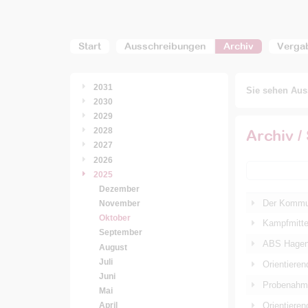
Start
Ausschreibungen
Archiv
Verga
2031
Sie sehen Auss
2030
2029
2028
Archiv /
2027
2026
2025
Dezember
Der Kommun
November
Oktober
Kampfmitte
September
ABS Hagen-
August
Juli
Orientiere
Juni
Probenahme
Mai
Orientiere
April