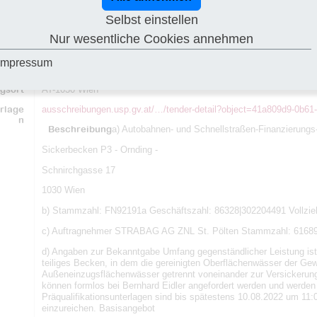
telle
ASFINAG Autobahnen- und Schnellstraßen-Finanzierungs-Aktienge
Schnirchgasse 17
Selbst einstellen
1030 Wien
Nur wesentliche Cookies annehmen
ehmer
STRABAG AG Hochbau St. Pölten
Ernst Maerker-Straße 20
Impressum
3105 St. Pölten
gsort
AT-1030 Wien
rlage
ausschreibungen.usp.gv.at/…/tender-detail?object=41a809d9-0b6
n
Beschreibung
a) Autobahnen- und Schnellstraßen-Finanzierungs-
Sickerbecken P3 - Ornding -
Schnirchgasse 17
1030 Wien
b) Stammzahl: FN92191a Geschäftszahl: 86328|302204491 Vollzie
c) Auftragnehmer STRABAG AG ZNL St. Pölten Stammzahl: 6168
d) Angaben zur Bekanntgabe Umfang gegenständlicher Leistung ist 
teiliges Becken, in dem die gereinigten Oberflächenwässer der Ge
Außeneinzugsflächenwässer getrennt voneinander zur Versickerung 
können formlos bei Bernhard Eidler angefordert werden und werden I
Präqualifikationsunterlagen sind bis spätestens 10.08.2022 um 11:0
einzureichen. Basisangebot