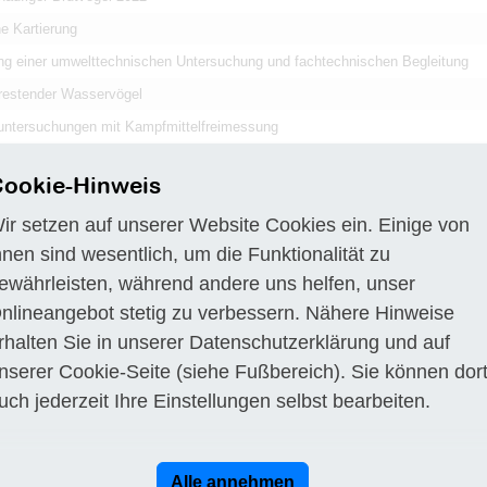
e Kartierung
ng einer umwelttechnischen Untersuchung und fachtechnischen Begleitung
 restender Wasservögel
untersuchungen mit Kampfmittelfreimessung
g von verseuchtem Boden
ookie-Hinweis
 Rohbauarbeiten
ir setzen auf unserer Website Cookies ein. Einige von
che Begleitung von geplanten Baumaßnahmen sowie Prüfungen
hnen sind wesentlich, um die Funktionalität zu
r Kohlebunker I und II
ewährleisten, während andere uns helfen, unser
 bestehenden Sickeranlage
nlineangebot stetig zu verbessern. Nähere Hinweise
rhalten Sie in unserer
Datenschutzerklärung
und auf
nserer
Cookie-Seite
(siehe Fußbereich). Sie können dor
uch jederzeit Ihre Einstellungen selbst bearbeiten.
Titel
Ausbau der bestehenden Sickeranlage
ahren
Vergebener Auftrag
Bauauftrag (VOB)
Alle annehmen