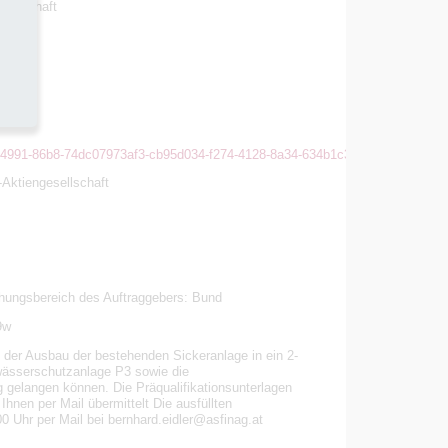
sellschaft
1-4991-86b8-74dc07973af3-cb95d034-f274-4128-8a34-634b1c37b019
Aktiengesellschaft
hungsbereich des Auftraggebers: Bund
9w
der Ausbau der bestehenden Sickeranlage in ein 2-
wässerschutzanlage P3 sowie die
gelangen können. Die Präqualifikationsunterlagen
hnen per Mail übermittelt Die ausfüllten
0 Uhr per Mail bei bernhard.eidler@asfinag.at