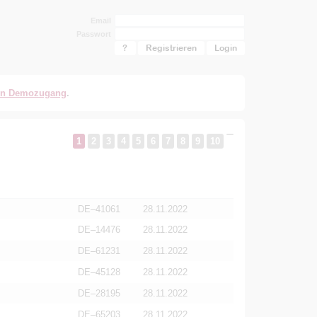
Email
Passwort
?
Registrieren
en Demozugang
.
1
2
3
4
5
6
7
8
9
10
DE–41061
28.11.2022
DE–14476
28.11.2022
DE–61231
28.11.2022
DE–45128
28.11.2022
DE–28195
28.11.2022
DE–65203
28.11.2022