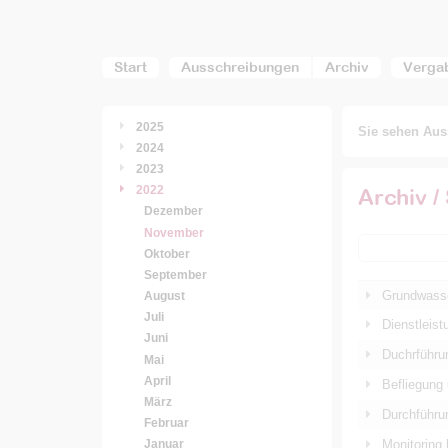
Start
Ausschreibungen
Archiv
Verga
2025
Sie sehen Auss
2024
2023
2022
Archiv /
Dezember
November
Oktober
September
Grundwasse
August
Juli
Dienstleis
Juni
Duchrführu
Mai
April
Befliegung 
März
Durchführu
Februar
Monitoring 
Januar