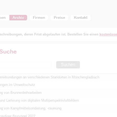
ben
Archiv
Firmen
Preise
Kontakt
chreibungen, deren Frist abgelaufen ist. Bestellen Sie einen
kostenlos
 Suche
Suchen
rerkundungen an verschiedenen Standorten in Mönchengladbach
tungen im Umweltschutz
ng von Brunnenbohrarbeiten
und Lieferung von digitalen Multiperspektivluftbildern
ng von Kampfmittelsondierung, -räumung
häufiger Brutvögel 2022