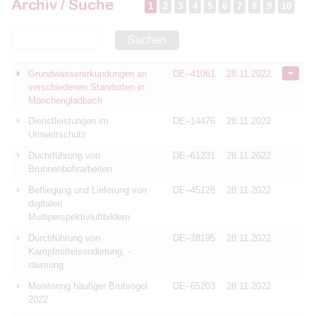
Archiv / Suche
1
2
3
4
5
6
7
8
9
10
Suchen
Grundwassererkundungen an
DE–41061
28.11.2022
verschiedenen Standorten in
Mönchengladbach
Dienstleistungen im
DE–14476
28.11.2022
Umweltschutz
Duchrführung von
DE–61231
28.11.2022
Brunnenbohrarbeiten
Befliegung und Lieferung von
DE–45128
28.11.2022
digitalen
Multiperspektivluftbildern
Durchführung von
DE–28195
28.11.2022
Kampfmittelsondierung, -
räumung
Monitoring häufiger Brutvögel
DE–65203
28.11.2022
2022