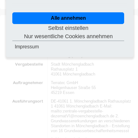
Alle annehmen
Selbst einstellen
Titel
Grundwassererkundungen an
PDF
Nur wesentliche Cookies annehmen
verschiedenen Standorten in
Mönchengladbach
Impressum
Vergabeverfahren
Vergebener Auftrag
Bauauftrag (VOB)
Vergabestelle
Stadt Mönchengladbach
Rathausplatz 1
41061 Mönchengladbach
Auftragnehmer
Terratec GmbH
Heiligenhauser Straße 55
45219 Essen
Ausführungsort
DE-41061 1. Mönchengladbach Rathausplatz
1 41061 Mönchengladbach E-Mail:
mailto:zentrale-vergabestelle-
dezernatVI@moenchengladbach.de 2.
Grundwassererkundungen an verschiedenen
Standorten in Mönchengladbach - Erstellung
von 16 Grundwasserbeschaffenheitsmessst