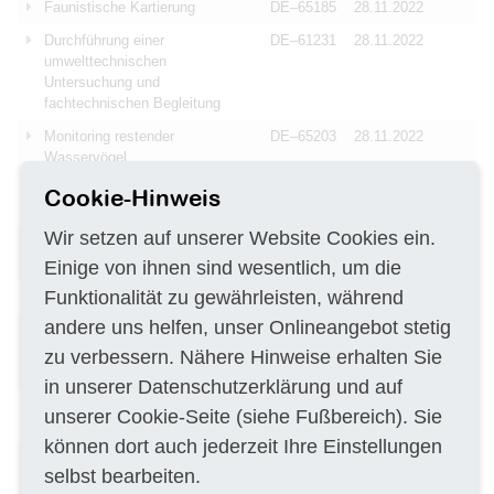
Faunistische Kartierung
DE–65185
28.11.2022
Durchführung einer
DE–61231
28.11.2022
umwelttechnischen
Untersuchung und
fachtechnischen Begleitung
Monitoring restender
DE–65203
28.11.2022
Wasservögel
Untergrunduntersuchungen mit
DE–68030
28.11.2022
Cookie-Hinweis
Kampfmittelfreimessung
Wir setzen auf unserer Website Cookies ein.
Beseitigung von verseuchtem
DE–10179
28.11.2022
Boden
Einige von ihnen sind wesentlich, um die
Funktionalität zu gewährleisten, während
Erweiterte Rohbauarbeiten
DE–34639
28.11.2022
andere uns helfen, unser Onlineangebot stetig
Geotechnische Begleitung von
DE–07580
28.11.2022
geplanten Baumaßnahmen
zu verbessern. Nähere Hinweise erhalten Sie
sowie Prüfungen
in unserer
Datenschutzerklärung
und auf
Rückbau der Kohlebunker I und
DE–03222
25.11.2022
unserer
Cookie-Seite
(siehe Fußbereich). Sie
II
können dort auch jederzeit Ihre Einstellungen
Ausbau der bestehenden
AT–1030
25.11.2022
selbst bearbeiten.
Sickeranlage