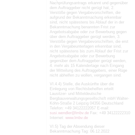
Nachprüfungsantrags erkannt und gegenüber
dem Auftraggeber nicht gerügt hat, 2.
Verstöße gegen Vergabevorschriften, die
aufgrund der Bekanntmachung erkennbar
sind, nicht spätestens bis Ablauf der in der
Bekanntmachung benannten Frist zur
Angebotsabgabe oder zur Bewerbung gegen
über dem Auftraggeber gerügt werden, 3.
Verstöße gegen Vergabevorschriften, die erst
in den Vergabeunterlagen erkennbar sind,
nicht spätestens bis zum Ablauf der Frist zur
Angebotsabgabe oder zur Bewerbung
gegenüber dem Auftraggeber gerügt werden,
4. mehr als 15 Kalendertage nach Eingang
der Mitteilung des Auftraggebers, einer Rüge
nicht abhelfen zu wollen, vergangen sind.
VI.4.4) Stelle, die Auskünfte über die
Einlegung von Rechtsbehelfen erteilt
Lausitzer- und Mitteldeutsche
Bergbauverwaltungsgesellschsft mbH Walter-
Köhn-Straße 2 Leipzig 04356 Deutschland
Telefon: +49 34122222057 E-mail:
susi.wendler@lmbv.de
Fax: +49 34122222310
Internet:
www.lmbv.de
VI.5) Tag der Absendung dieser
Bekanntmachung Tag: 06.12.2022