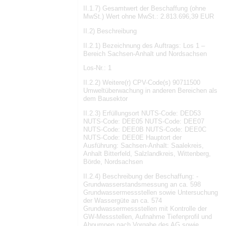
II.1.7) Gesamtwert der Beschaffung (ohne
MwSt.) Wert ohne MwSt.: 2.813.696,39 EUR
II.2) Beschreibung
II.2.1) Bezeichnung des Auftrags: Los 1 –
Bereich Sachsen-Anhalt und Nordsachsen
Los-Nr.: 1
II.2.2) Weitere(r) CPV-Code(s) 90711500
Umweltüberwachung in anderen Bereichen als
dem Bausektor
II.2.3) Erfüllungsort NUTS-Code: DED53
NUTS-Code: DEE05 NUTS-Code: DEE07
NUTS-Code: DEE0B NUTS-Code: DEE0C
NUTS-Code: DEE0E Hauptort der
Ausführung: Sachsen-Anhalt: Saalekreis,
Anhalt Bitterfeld, Salzlandkreis, Wittenberg,
Börde, Nordsachsen
II.2.4) Beschreibung der Beschaffung: -
Grundwasserstandsmessung an ca. 598
Grundwassermessstellen sowie Untersuchung
der Wassergüte an ca. 574
Grundwassermessstellen mit Kontrolle der
GW-Messstellen, Aufnahme Tiefenprofil und
Abpumpen nach Vorgabe des AG sowie