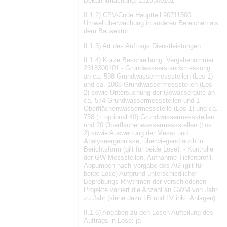
Bekanntmachung: 2318300101
II.1.2) CPV-Code Hauptteil 90711500
Umweltüberwachung in anderen Bereichen als
dem Bausektor
II.1.3) Art des Auftrags Dienstleistungen
II.1.4) Kurze Beschreibung: Vergabenummer:
2318300101 - Grundwasserstandsmessung
an ca. 598 Grundwassermessstellen (Los 1)
und ca. 1008 Grundwassermessstellen (Los
2) sowie Untersuchung der Gewässergüte an
ca. 574 Grundwassermessstellen und 1
Oberflächenwassermessstelle (Los 1) und ca.
758 (+ optional 40) Grundwassermessstellen
und 20 Oberflächenwassermessstellen (Los
2) sowie Auswertung der Mess- und
Analyseergebnisse, überwiegend auch in
Berichtsform (gilt für beide Lose). - Kontrolle
der GW-Messstellen, Aufnahme Tiefenprofil,
Abpumpen nach Vorgabe des AG (gilt für
beide Lose) Aufgrund unterschiedlicher
Beprobungs-Rhythmen der verschiedenen
Projekte variiert die Anzahl an GWM von Jahr
zu Jahr (siehe dazu LB und LV inkl. Anlagen).
II.1.6) Angaben zu den Losen Aufteilung des
Auftrags in Lose: ja