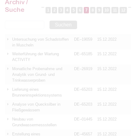
Archiv /
Suche
1
2
3
4
5
6
7
8
9
10
11
12
Suchen
Untersuchung von Schadstoffen
DE–19059
15.12.2022
in Muscheln
Weiterführung der Wartung
DE–65185
15.12.2022
ACTIVITY
Monatliche Probenahme und
DE–26919
15.12.2022
Analytik von Grund- und
Trinkwasserproben
Lieferung eines
DE–65203
15.12.2022
Brunneninspektionssystems
Analyse von Quecksilber in
DE–65203
15.12.2022
Fließgewässern
Neubau von
DE–01445
15.12.2022
Grundwassermessstellen
Erstellung eines
DE–45657
15.12.2022