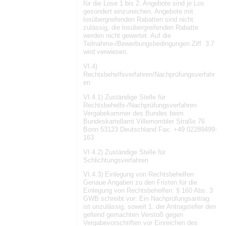
für die Lose 1 bis 2. Angebote sind je Los
gesondert einzureichen. Angebote mit
losübergreifenden Rabatten sind nicht
zulässig, die losübergreifenden Rabatte
werden nicht gewertet. Auf die
Teilnahme-/Bewerbungsbedingungen Ziff. 3.7
wird verwiesen.
VI.4)
Rechtsbehelfsverfahren/Nachprüfungsverfahr
en
VI.4.1) Zuständige Stelle für
Rechtsbehelfs-/Nachprüfungsverfahren
Vergabekammer des Bundes beim
Bundeskartellamt Villemombler Straße 76
Bonn 53123 Deutschland Fax: +49 02289499-
163
VI.4.2) Zuständige Stelle für
Schlichtungsverfahren
VI.4.3) Einlegung von Rechtsbehelfen
Genaue Angaben zu den Fristen für die
Einlegung von Rechtsbehelfen: § 160 Abs. 3
GWB schreibt vor: Ein Nachprüfungsantrag
ist unzulässig, soweit 1. der Antragsteller den
geltend gemachten Verstoß gegen
Vergabevorschriften vor Einreichen des