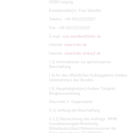
04356 Leipzig
Kontaktstelle(n): Frau Wendler
Telefon: +49 341/22222057
Fax: +49 341/22222310
E-mail:
susi.wendler@lmbv.de
Internet:
www.lmbv.de
Internet:
www.lmbv-einkauf.de
I.2) Informationen zur gemeinsamen
Beschaffung
I.4) Art des öffentlichen Auftraggebers Andere:
Unternehmen des Bundes
I.5) Haupttätigkeit(en) Andere Tätigkeit:
Bergbausanierung
Abschnitt II: Gegenstand
II.1) Umfang der Beschaffung
II.1.1) Bezeichnung des Auftrags: MHM
Grundwassergüte-Monitoring
Mitteldeutschland Referenznummer der