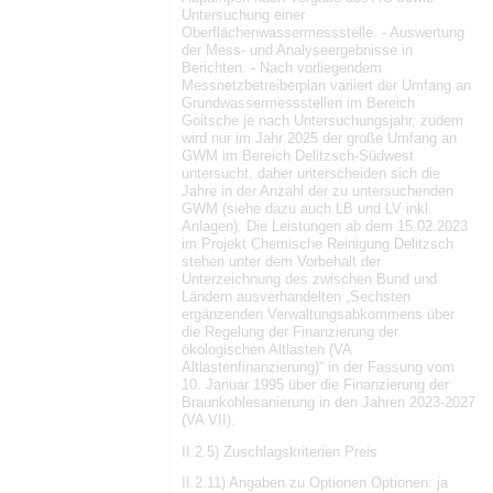
Untersuchung einer
Oberflächenwassermessstelle. - Auswertung
der Mess- und Analyseergebnisse in
Berichten. - Nach vorliegendem
Messnetzbetreiberplan variiert der Umfang an
Grundwassermessstellen im Bereich
Goitsche je nach Untersuchungsjahr, zudem
wird nur im Jahr 2025 der große Umfang an
GWM im Bereich Delitzsch-Südwest
untersucht, daher unterscheiden sich die
Jahre in der Anzahl der zu untersuchenden
GWM (siehe dazu auch LB und LV inkl.
Anlagen). Die Leistungen ab dem 15.02.2023
im Projekt Chemische Reinigung Delitzsch
stehen unter dem Vorbehalt der
Unterzeichnung des zwischen Bund und
Ländern ausverhandelten „Sechsten
ergänzenden Verwaltungsabkommens über
die Regelung der Finanzierung der
ökologischen Altlasten (VA
Altlastenfinanzierung)“ in der Fassung vom
10. Januar 1995 über die Finanzierung der
Braunkohlesanierung in den Jahren 2023-2027
(VA VII).
II.2.5) Zuschlagskriterien Preis
II.2.11) Angaben zu Optionen Optionen: ja