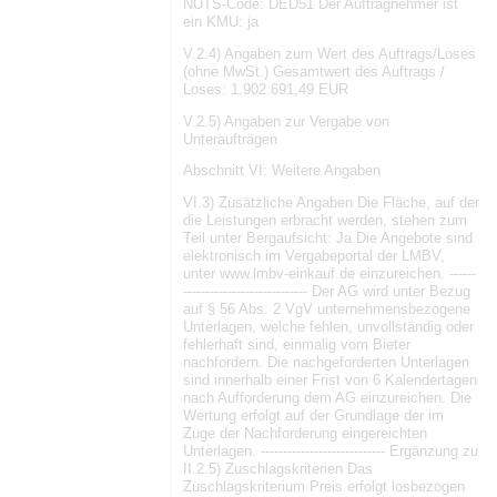
NUTS-Code: DED51 Der Auftragnehmer ist
ein KMU: ja
V.2.4) Angaben zum Wert des Auftrags/Loses
(ohne MwSt.) Gesamtwert des Auftrags /
Loses: 1.902.691,49 EUR
V.2.5) Angaben zur Vergabe von
Unteraufträgen
Abschnitt VI: Weitere Angaben
VI.3) Zusätzliche Angaben Die Fläche, auf der
die Leistungen erbracht werden, stehen zum
Teil unter Bergaufsicht: Ja Die Angebote sind
elektronisch im Vergabeportal der LMBV,
unter www.lmbv-einkauf.de einzureichen. ------
---------------------------- Der AG wird unter Bezug
auf § 56 Abs. 2 VgV unternehmensbezogene
Unterlagen, welche fehlen, unvollständig oder
fehlerhaft sind, einmalig vom Bieter
nachfordern. Die nachgeforderten Unterlagen
sind innerhalb einer Frist von 6 Kalendertagen
nach Aufforderung dem AG einzureichen. Die
Wertung erfolgt auf der Grundlage der im
Zuge der Nachforderung eingereichten
Unterlagen. ---------------------------- Ergänzung zu
II.2.5) Zuschlagskriterien Das
Zuschlagskriterium Preis erfolgt losbezogen