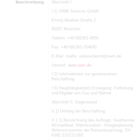
Beschreibung
Abschnitt I:
I.1) SWM Services GmbH
Emmy-Noether-Straße 2
80287 München
Telefon: +49 892361-4830
Fax: +49 892361-704830
E-Mail: mailto: wiskow.bernd@swm.de
Internet:
www.swm.de
I.2) Informationen zur gemeinsamen
Beschaffung
I.6) Haupttätigkeit(en) Erzeugung, Fortleitung
und Abgabe von Gas und Wärme
Abschnitt II: Gegenstand
II.1) Umfang der Beschaffung
II.1.1) Bezeichnung des Auftrags: Geothermie
Michaelibad, Wärmestation - Anlagenplanung
Referenznummer der Bekanntmachung: SV-
KWE-210721-003