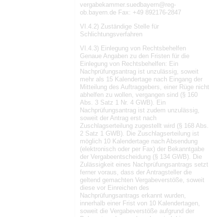
vergabekammer.suedbayern@reg-
ob.bayern.de Fax: +49 892176-2847
VI.4.2) Zuständige Stelle für
Schlichtungsverfahren
VI.4.3) Einlegung von Rechtsbehelfen
Genaue Angaben zu den Fristen für die
Einlegung von Rechtsbehelfen: Ein
Nachprüfungsantrag ist unzulässig, soweit
mehr als 15 Kalendertage nach Eingang der
Mitteilung des Auftraggebers, einer Rüge nicht
abhelfen zu wollen, vergangen sind (§ 160
Abs. 3 Satz 1 Nr. 4 GWB). Ein
Nachprüfungsantrag ist zudem unzulässig,
soweit der Antrag erst nach
Zuschlagserteilung zugestellt wird (§ 168 Abs.
2 Satz 1 GWB). Die Zuschlagserteilung ist
möglich 10 Kalendertage nach Absendung
(elektronisch oder per Fax) der Bekanntgabe
der Vergabeentscheidung (§ 134 GWB). Die
Zulässigkeit eines Nachprüfungsantrags setzt
ferner voraus, dass der Antragsteller die
geltend gemachten Vergabeverstöße, soweit
diese vor Einreichen des
Nachprüfungsantrags erkannt wurden,
innerhalb einer Frist von 10 Kalendertagen,
soweit die Vergabeverstöße aufgrund der