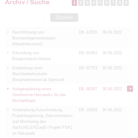
Archiv / Suche
1
2
3
4
5
6
7
8
9
Suchen
Durchführung von
DE–12555
30.06.2022
Brunnenregenerierungen
(Abwehrbrunnen)
Erkundung von
DE–91052
30.06.2022
Baugrundaufschlüsse
Erarbeitung einer
DE–97753
30.06.2022
Machbarkeitsstudie
Biosphärenreservat Spessart
Anlagenplanung eines
DE–80287
30.06.2022
Geothermie-Heizwerks für das
Michaelibads
Vorbereitung Ausschreibung,
DE–19059
30.06.2022
Projektbegleitung, Dokumentation
und Monitoring des
NatSchELERZuwEr Projekt FSK1
im Naturpark