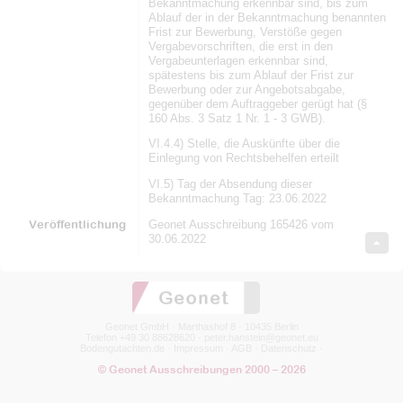
Bekanntmachung erkennbar sind, bis zum
Ablauf der in der Bekanntmachung benannten
Frist zur Bewerbung, Verstöße gegen
Vergabevorschriften, die erst in den
Vergabeunterlagen erkennbar sind,
spätestens bis zum Ablauf der Frist zur
Bewerbung oder zur Angebotsabgabe,
gegenüber dem Auftraggeber gerügt hat (§
160 Abs. 3 Satz 1 Nr. 1 - 3 GWB).
VI.4.4) Stelle, die Auskünfte über die
Einlegung von Rechtsbehelfen erteilt
VI.5) Tag der Absendung dieser
Bekanntmachung Tag: 23.06.2022
Veröffentlichung
Geonet Ausschreibung 165426 vom
30.06.2022
Geonet GmbH · Marthashof 8 · 10435 Berlin
Telefon +49 30 88628620 ·
peter.hanstein@geonet.eu
Bodengutachten.de
·
Impressum
·
AGB
·
Datenschutz
·
© Geonet Ausschreibungen 2000 – 2026