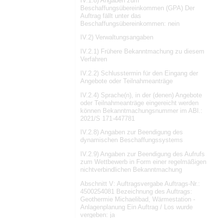
IV.1.8) Angaben zum
Beschaffungsübereinkommen (GPA) Der
Auftrag fällt unter das
Beschaffungsübereinkommen: nein
IV.2) Verwaltungsangaben
IV.2.1) Frühere Bekanntmachung zu diesem
Verfahren
IV.2.2) Schlusstermin für den Eingang der
Angebote oder Teilnahmeanträge
IV.2.4) Sprache(n), in der (denen) Angebote
oder Teilnahmeanträge eingereicht werden
können Bekanntmachungsnummer im ABl.:
2021/S 171-447781
IV.2.8) Angaben zur Beendigung des
dynamischen Beschaffungssystems
IV.2.9) Angaben zur Beendigung des Aufrufs
zum Wettbewerb in Form einer regelmäßigen
nichtverbindlichen Bekanntmachung
Abschnitt V: Auftragsvergabe Auftrags-Nr.:
4500254081 Bezeichnung des Auftrags:
Geothermie Michaelibad, Wärmestation -
Anlagenplanung Ein Auftrag / Los wurde
vergeben: ja