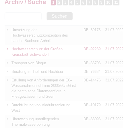
Archiv / Suche
1
2
3
4
5
6
7
8
9
10
11
Suchen
Umsetzung der
DE–39175
31.07.2022
Hochwasserschutzkonzeption des
Landes Sachsen-Anhalt
Hochwasserschutz der Großen
DE–92269
31.07.2022
Kreisstadt Schwandorf
Transport von Biogut
DE–66706
31.07.2022
Beratung im Tief- und Hochbau
DE–76684
31.07.2022
Erfüllung von Anforderungen der EG-
DE–14476
31.07.2022
Wasserrahmenrichtlinie 2000/60/EG ist
die benthische Diatomeenflora in
Fließgewässern und Seen
Durchführung von Viaduktsanierung
DE–10179
31.07.2022
West
Überwachung unterliegenden
DE–83093
31.07.2022
Thermalwasserbohrung