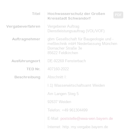
Titel
Hochwasserschutz der Großen
PDF
Kreisstadt Schwandorf
Vergabeverfahren
Vergebener Auftrag
Dienstleistungsauftrag (VOL/VOF)
Auftragnehmer
gbm Gesellschaft für Baugeologie und -
meßtechnik mbH Niederlassung München
Dornacher Straße 3e
85622 Feldkirchen
Ausführungsort
DE-92269 Fensterbach
TED Nr.
407160-2022
Beschreibung
Abschnitt I:
I.1) Wasserwirtschaftsamt Weiden
Am Langen Steg 5
92637 Weiden
Telefon: +49 961304499
E-Mail:
poststelle@wwa-wen.bayern.de
Internet: http.:my.vergabe.bayern.de