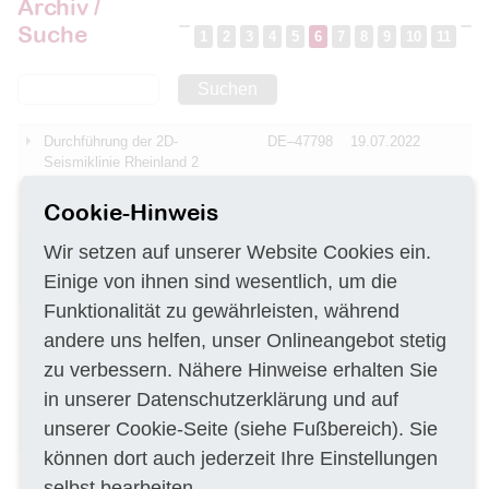
Archiv /
Suche
1
2
3
4
5
6
7
8
9
10
11
Suchen
Durchführung der 2D-
DE–47798
19.07.2022
Seismiklinie Rheinland 2
Kampfmittelsondierung wegen
DE–61118
19.07.2022
Cookie-Hinweis
Kanalarbeiten
Erstellung von
DE–50126
19.07.2022
Wir setzen auf unserer Website Cookies ein.
Managementpläne für 13
Einige von ihnen sind wesentlich, um die
Naturschutzgebiete
Funktionalität zu gewährleisten, während
Erweiterung des am LfU im
DE–86179
18.07.2022
andere uns helfen, unser Onlineangebot stetig
Produktivbetrieb befindlichen
3D-Datenbanksystems GST der
zu verbessern. Nähere Hinweise erhalten Sie
Fa. GiGa Infosystems
in unserer
Datenschutzerklärung
und auf
Vermessungsleistungen
AT–1030
18.07.2022
unserer
Cookie-Seite
(siehe Fußbereich). Sie
während einer Bauphase
können dort auch jederzeit Ihre Einstellungen
Brunnenbohrarbeiten sowie
DE–3804
18.07.2022
selbst bearbeiten.