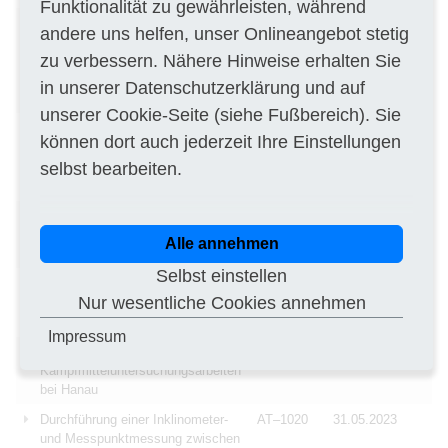
Funktionalität zu gewährleisten, während
Ausführung von Roharbeiten inkl.
DE–04092
31.05.2023
andere uns helfen, unser Onlineangebot stetig
baubegleitende
zu verbessern. Nähere Hinweise erhalten Sie
Kampfmittelerkundung im Zuge
der Bauarbeiten am Schulzentrum
in unserer
Datenschutzerklärung
und auf
Gerichtsweg in Leipzig
unserer
Cookie-Seite
(siehe Fußbereich). Sie
Ausführung von Rohbauarbeiten
DE–90471
31.05.2023
können dort auch jederzeit Ihre Einstellungen
mit Kampfmittelsondierung im
selbst bearbeiten.
Zuge des Neubaus der Martin-
Behaim-Gymnasium in Nürnberg
Ausführung von archäologische
DE–91738
31.05.2023
Grabungsarbeiten für das
Alle annehmen
Baugebiet "Zur Au" in Pfofeld
Selbst einstellen
Beschaffung einer Greensight Log-
AT–1010
31.05.2023
Nur wesentliche Cookies annehmen
Analytics Software-Appliance
Lösung
Impressum
Ausführung von Baugrund- und
DE–63452
31.05.2023
Kampfmitteluntersuchungsarbeiten
bei Hanau
Durchführung einer Inklinometer-
AT–1020
31.05.2023
und Messpunktmessung zwischen