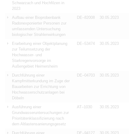
Schwarzach und Hochfilzen in
2023
Aufbau einer Bioprobenbank
DE–82008
30.05.2023
Radonexponierter Personen zur
umfassenden Untersuchung
biologischer Strahlenwirkungen
Erarbeitung einer Objektplanung
DE–53474
30.05.2023
zur Teilumsetzung der
Hochwasser- und
Starkregenvorsorge im
Außengebiet Heimersheim
Durchführung einer
DE–04703
30.05.2023
Kampfmitterkundung im Zuge der
Bauarbeiten zur Errichtung von
Hochwasserschutzanlagen bei
Döbeln
Ausführung einer
AT–1030
30.05.2023
Grundwasseruntersuchungen zur
Prioritätenklassifizierung nach
dem Altlastensanierungsgesetz
Durchführung einer
DE–94127
30.05.2023