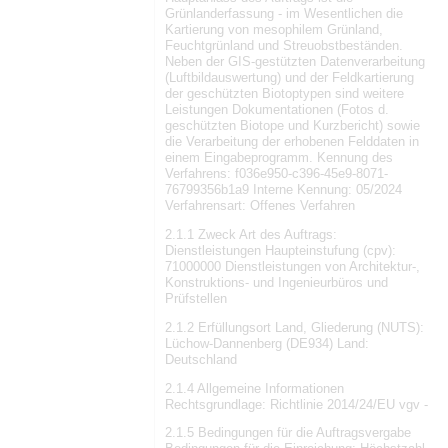
Grünlanderfassung - im Wesentlichen die
Kartierung von mesophilem Grünland,
Feuchtgrünland und Streuobstbeständen.
Neben der GIS-gestützten Datenverarbeitung
(Luftbildauswertung) und der Feldkartierung
der geschützten Biotoptypen sind weitere
Leistungen Dokumentationen (Fotos d.
geschützten Biotope und Kurzbericht) sowie
die Verarbeitung der erhobenen Felddaten in
einem Eingabeprogramm. Kennung des
Verfahrens: f036e950-c396-45e9-8071-
76799356b1a9 Interne Kennung: 05/2024
Verfahrensart: Offenes Verfahren
2.1.1 Zweck Art des Auftrags:
Dienstleistungen Haupteinstufung (cpv):
71000000 Dienstleistungen von Architektur-,
Konstruktions- und Ingenieurbüros und
Prüfstellen
2.1.2 Erfüllungsort Land, Gliederung (NUTS):
Lüchow-Dannenberg (DE934) Land:
Deutschland
2.1.4 Allgemeine Informationen
Rechtsgrundlage: Richtlinie 2014/24/EU vgv -
2.1.5 Bedingungen für die Auftragsvergabe