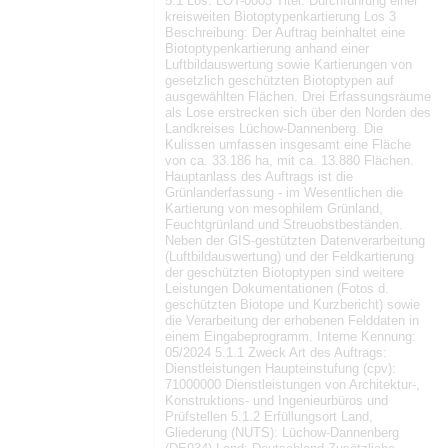
5.1 Los: LOT-0003 Titel: Durchführung einer
kreisweiten Biotoptypenkartierung Los 3
Beschreibung: Der Auftrag beinhaltet eine
Biotoptypenkartierung anhand einer
Luftbildauswertung sowie Kartierungen von
gesetzlich geschützten Biotoptypen auf
ausgewählten Flächen. Drei Erfassungsräume
als Lose erstrecken sich über den Norden des
Landkreises Lüchow-Dannenberg. Die
Kulissen umfassen insgesamt eine Fläche
von ca. 33.186 ha, mit ca. 13.880 Flächen.
Hauptanlass des Auftrags ist die
Grünlanderfassung - im Wesentlichen die
Kartierung von mesophilem Grünland,
Feuchtgrünland und Streuobstbeständen.
Neben der GIS-gestützten Datenverarbeitung
(Luftbildauswertung) und der Feldkartierung
der geschützten Biotoptypen sind weitere
Leistungen Dokumentationen (Fotos d.
geschützten Biotope und Kurzbericht) sowie
die Verarbeitung der erhobenen Felddaten in
einem Eingabeprogramm. Interne Kennung:
05/2024 5.1.1 Zweck Art des Auftrags:
Dienstleistungen Haupteinstufung (cpv):
71000000 Dienstleistungen von Architektur-,
Konstruktions- und Ingenieurbüros und
Prüfstellen 5.1.2 Erfüllungsort Land,
Gliederung (NUTS): Lüchow-Dannenberg