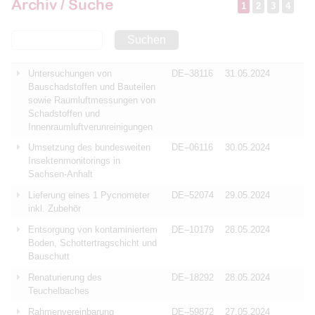
Archiv / Suche
1
2
3
4
Suchen
Untersuchungen von
DE–38116
31.05.2024
Bauschadstoffen und Bauteilen
sowie Raumluftmessungen von
Schadstoffen und
Innenraumluftverunreinigungen
Umsetzung des bundesweiten
DE–06116
30.05.2024
Insektenmonitorings in
Sachsen-Anhalt
Lieferung eines 1 Pycnometer
DE–52074
29.05.2024
inkl. Zubehör
Entsorgung von kontaminiertem
DE–10179
28.05.2024
Boden, Schottertragschicht und
Bauschutt
Renaturierung des
DE–18292
28.05.2024
Teuchelbaches
Rahmenvereinbarung
DE–59872
27.05.2024