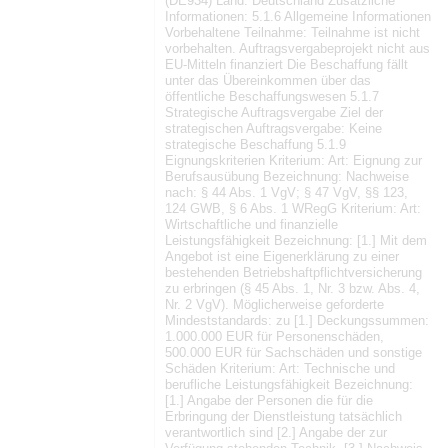
(DE934) Land: Deutschland Zusätzliche
Informationen: 5.1.6 Allgemeine Informationen
Vorbehaltene Teilnahme: Teilnahme ist nicht
vorbehalten. Auftragsvergabeprojekt nicht aus
EU-Mitteln finanziert Die Beschaffung fällt
unter das Übereinkommen über das
öffentliche Beschaffungswesen 5.1.7
Strategische Auftragsvergabe Ziel der
strategischen Auftragsvergabe: Keine
strategische Beschaffung 5.1.9
Eignungskriterien Kriterium: Art: Eignung zur
Berufsausübung Bezeichnung: Nachweise
nach: § 44 Abs. 1 VgV; § 47 VgV, §§ 123,
124 GWB, § 6 Abs. 1 WRegG Kriterium: Art:
Wirtschaftliche und finanzielle
Leistungsfähigkeit Bezeichnung: [1.] Mit dem
Angebot ist eine Eigenerklärung zu einer
bestehenden Betriebshaftpflichtversicherung
zu erbringen (§ 45 Abs. 1, Nr. 3 bzw. Abs. 4,
Nr. 2 VgV). Möglicherweise geforderte
Mindeststandards: zu [1.] Deckungssummen:
1.000.000 EUR für Personenschäden,
500.000 EUR für Sachschäden und sonstige
Schäden Kriterium: Art: Technische und
berufliche Leistungsfähigkeit Bezeichnung:
[1.] Angabe der Personen die für die
Erbringung der Dienstleistung tatsächlich
verantwortlich sind [2.] Angabe der zur