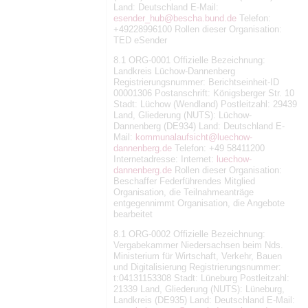
Land: Deutschland E-Mail:
esender_hub@bescha.bund.de
Telefon:
+49228996100 Rollen dieser Organisation:
TED eSender
8.1 ORG-0001 Offizielle Bezeichnung:
Landkreis Lüchow-Dannenberg
Registrierungsnummer: Berichtseinheit-ID
00001306 Postanschrift: Königsberger Str. 10
Stadt: Lüchow (Wendland) Postleitzahl: 29439
Land, Gliederung (NUTS): Lüchow-
Dannenberg (DE934) Land: Deutschland E-
Mail:
kommunalaufsicht@luechow-
dannenberg.de
Telefon: +49 58411200
Internetadresse: Internet:
luechow-
dannenberg.de
Rollen dieser Organisation:
Beschaffer Federführendes Mitglied
Organisation, die Teilnahmeanträge
entgegennimmt Organisation, die Angebote
bearbeitet
8.1 ORG-0002 Offizielle Bezeichnung:
Vergabekammer Niedersachsen beim Nds.
Ministerium für Wirtschaft, Verkehr, Bauen
und Digitalisierung Registrierungsnummer:
t:04131153308 Stadt: Lüneburg Postleitzahl:
21339 Land, Gliederung (NUTS): Lüneburg,
Landkreis (DE935) Land: Deutschland E-Mail: