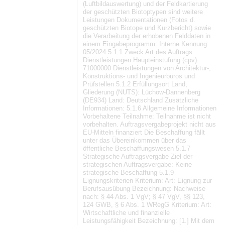
(Luftbildauswertung) und der Feldkartierung
der geschützten Biotoptypen sind weitere
Leistungen Dokumentationen (Fotos d.
geschützten Biotope und Kurzbericht) sowie
die Verarbeitung der erhobenen Felddaten in
einem Eingabeprogramm. Interne Kennung:
05/2024 5.1.1 Zweck Art des Auftrags:
Dienstleistungen Haupteinstufung (cpv):
71000000 Dienstleistungen von Architektur-,
Konstruktions- und Ingenieurbüros und
Prüfstellen 5.1.2 Erfüllungsort Land,
Gliederung (NUTS): Lüchow-Dannenberg
(DE934) Land: Deutschland Zusätzliche
Informationen: 5.1.6 Allgemeine Informationen
Vorbehaltene Teilnahme: Teilnahme ist nicht
vorbehalten. Auftragsvergabeprojekt nicht aus
EU-Mitteln finanziert Die Beschaffung fällt
unter das Übereinkommen über das
öffentliche Beschaffungswesen 5.1.7
Strategische Auftragsvergabe Ziel der
strategischen Auftragsvergabe: Keine
strategische Beschaffung 5.1.9
Eignungskriterien Kriterium: Art: Eignung zur
Berufsausübung Bezeichnung: Nachweise
nach: § 44 Abs. 1 VgV; § 47 VgV, §§ 123,
124 GWB, § 6 Abs. 1 WRegG Kriterium: Art:
Wirtschaftliche und finanzielle
Leistungsfähigkeit Bezeichnung: [1.] Mit dem