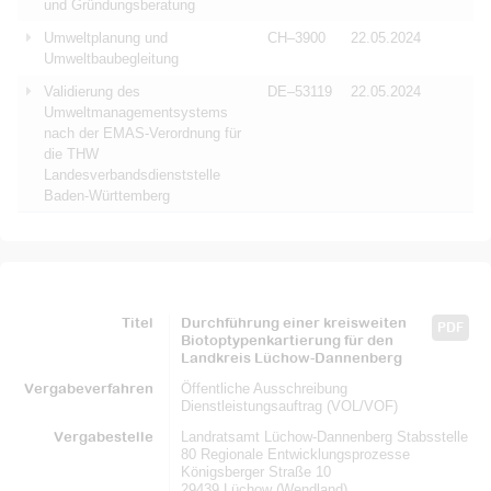
und Gründungsberatung
Umweltplanung und
CH–3900
22.05.2024
Umweltbaubegleitung
Validierung des
DE–53119
22.05.2024
Umweltmanagementsystems
nach der EMAS-Verordnung für
die THW
Landesverbandsdienststelle
Baden-Württemberg
Titel
Durchführung einer kreisweiten
PDF
Biotoptypenkartierung für den
Landkreis Lüchow-Dannenberg
Vergabeverfahren
Öffentliche Ausschreibung
Dienstleistungsauftrag (VOL/VOF)
Vergabestelle
Landratsamt Lüchow-Dannenberg Stabsstelle
80 Regionale Entwicklungsprozesse
Königsberger Straße 10
29439 Lüchow (Wendland)