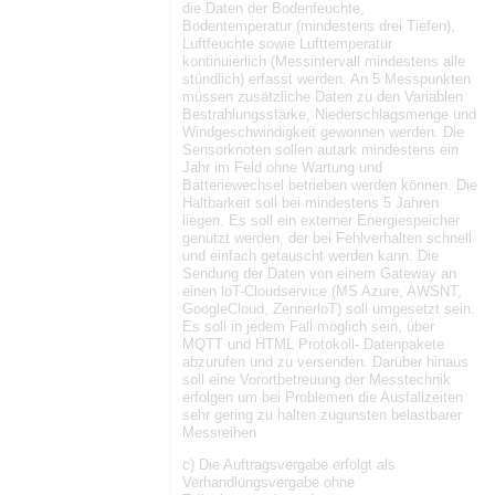
die Daten der Bodenfeuchte,
Bodentemperatur (mindestens drei Tiefen),
Luftfeuchte sowie Lufttemperatur
kontinuierlich (Messintervall mindestens alle
stündlich) erfasst werden. An 5 Messpunkten
müssen zusätzliche Daten zu den Variablen
Bestrahlungsstärke, Niederschlagsmenge und
Windgeschwindigkeit gewonnen werden. Die
Sensorknoten sollen autark mindestens ein
Jahr im Feld ohne Wartung und
Batteriewechsel betrieben werden können. Die
Haltbarkeit soll bei mindestens 5 Jahren
liegen. Es soll ein externer Energiespeicher
genutzt werden, der bei Fehlverhalten schnell
und einfach getauscht werden kann. Die
Sendung der Daten von einem Gateway an
einen loT-Cloudservice (MS Azure, AWSNT,
GoogleCloud, ZennerloT) soll umgesetzt sein.
Es soll in jedem Fall möglich sein, über
MQTT und HTML Protokoll- Datenpakete
abzurufen und zu versenden. Darüber hinaus
soll eine Vorortbetreuung der Messtechnik
erfolgen um bei Problemen die Ausfallzeiten
sehr gering zu halten zugunsten belastbarer
Messreihen
c) Die Auftragsvergabe erfolgt als
Verhandlungsvergabe ohne