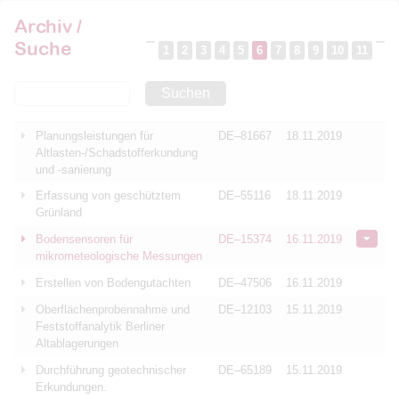
Archiv /
Suche
1
2
3
4
5
6
7
8
9
10
11
Suchen
Planungsleistungen für
DE–81667
18.11.2019
Altlasten-/Schadstofferkundung
und -sanierung
Erfassung von geschütztem
DE–55116
18.11.2019
Grünland
Bodensensoren für
DE–15374
16.11.2019
mikrometeologische Messungen
Erstellen von Bodengutachten
DE–47506
16.11.2019
Oberflächenprobennahme und
DE–12103
15.11.2019
Feststoffanalytik Berliner
Altablagerungen
Durchführung geotechnischer
DE–65189
15.11.2019
Erkundungen.