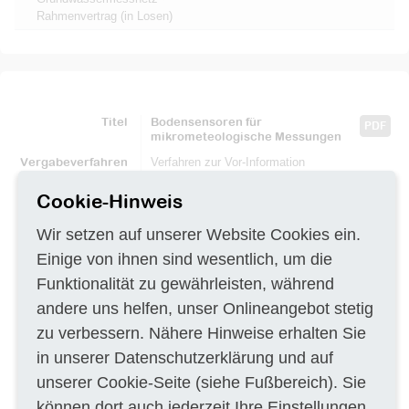
Rahmenvertrag (in Losen)
Titel
Bodensensoren für
PDF
mikrometeologische Messungen
Vergabeverfahren
Verfahren zur Vor-Information
Dienstleistungsauftrag (VOL/VOF)
Cookie-Hinweis
Auftraggeber
Leibniz-Zentrum für
Agrarlandschaftsforschung (ZALF) e.V.
Eberswalder Straße 84
Wir setzen auf unserer Website Cookies ein.
15374 Müncheberg
Einige von ihnen sind wesentlich, um die
Ausführungsort
DE-15374 Müncheberg
Funktionalität zu gewährleisten, während
Frist
16.11.2019
andere uns helfen, unser Onlineangebot stetig
Beschreibung
a) Leibniz-Zentrum für
zu verbessern. Nähere Hinweise erhalten Sie
Agrarlandschaftsforschung (ZALF) e.V.
in unserer
Datenschutzerklärung
und auf
Kaufmännische Beschaffung
unserer
Cookie-Seite
(siehe Fußbereich). Sie
Eberswalder Str. 84
können dort auch jederzeit Ihre Einstellungen