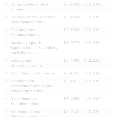
Reinigungsarbeiten an der
DE–90402
15.11.2019
Schleuse
Sondierungen zur Feststellung
DE–18439
15.11.2019
der Kampfmittelfreiheit
Erstellung eines
DE–17268
15.11.2019
Sanierungskonzepts
Gewässergeophysik
DE–06773
15.11.2019
Tagebaurestloch: Durchführung
von Bathymetrie
Lieferung einer
DE–47803
14.11.2019
Dünnschliffmaschine
Durchführung von Brunnenbau
DE–15344
14.11.2019
Verrichtung von
DE–41515
14.11.2019
Kampfmittelsondierung und
Mikropfahlherstellung
Durchführung von
DE–48653
14.11.2019
Baufeldfreimachung
Rekonstruktion von
DE–06132
14.11.2019
Grundwassermessnetz -