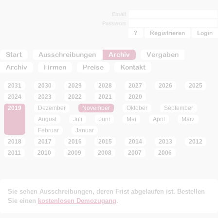
Email
Passwort
?
Registrieren
Start
Ausschreibungen
Archiv
Vergaben
Archiv
Firmen
Preise
Kontakt
2031
2030
2029
2028
2027
2026
2025
2024
2023
2022
2021
2020
2019
Dezember
November
Oktober
September
August
Juli
Juni
Mai
April
März
Februar
Januar
2018
2017
2016
2015
2014
2013
2012
2011
2010
2009
2008
2007
2006
Sie sehen Ausschreibungen, deren Frist abgelaufen ist. Bestellen
Sie einen
kostenlosen Demozugang
.