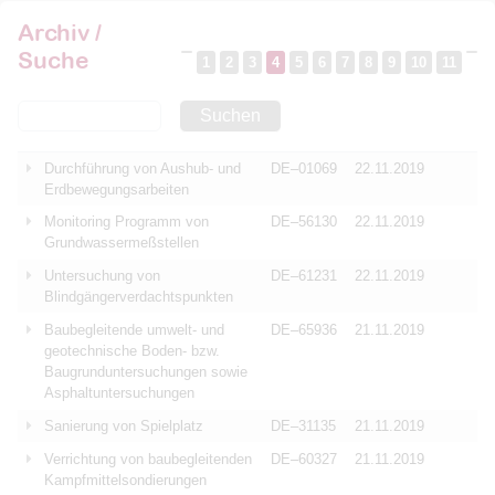
Archiv /
Suche
1
2
3
4
5
6
7
8
9
10
11
Suchen
Durchführung von Aushub- und
DE–01069
22.11.2019
Erdbewegungsarbeiten
Monitoring Programm von
DE–56130
22.11.2019
Grundwassermeßstellen
Untersuchung von
DE–61231
22.11.2019
Blindgängerverdachtspunkten
Baubegleitende umwelt- und
DE–65936
21.11.2019
geotechnische Boden- bzw.
Baugrunduntersuchungen sowie
Asphaltuntersuchungen
Sanierung von Spielplatz
DE–31135
21.11.2019
Verrichtung von baubegleitenden
DE–60327
21.11.2019
Kampfmittelsondierungen