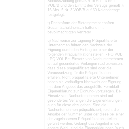
Schlusszahlung gemäß § 16 Abs. 3 Nr. 1
VOB/B und den Eintritt des Verzugs gemäß §
16 Abs. 5 Nr. 3 VOB/B auf 60 Kalendertage
festgelegt.
t) Rechtsform der Bietergemeinschaften
Gesamtschuldnerisch haftend mit
bevollmächtigten Vertreter
u) Nachweise zur Eignung Präqualifizierte
Unternehmen führen den Nachweis der
Eignung durch den Eintrag bei einer der
folgenden Präqualifikationsstellen: - PQ VOB
- PQ VOL Bei Einsatz von Nachunternehmen
ist auf gesondertes Verlangen nachzuweisen,
dass diese präqualifiziert sind oder die
Voraussetzung für die Präqualifikation
erfüllen. Nicht präqualifizierte Unternehmen
haben als vorläufigen Nachweis der Eignung
mit dem Angebot das ausgefüllte Formblatt -
Eigenerklärung zur Eignung- vorzulegen. Bei
Einsatz von Nachunternehmen sind auf
gesondertes Verlangen die Eigenerklärungen
auch für diese abzugeben. Sind die
Nachunternehmen präqualifiziert, reicht die
Angabe der Nummer, unter der diese bei einer
der zugelassenen Präqualifikationsstellen
geführt werden. Gelangt das Angebot in die
engere Wahl, sind die Eigenerklärungen (auch