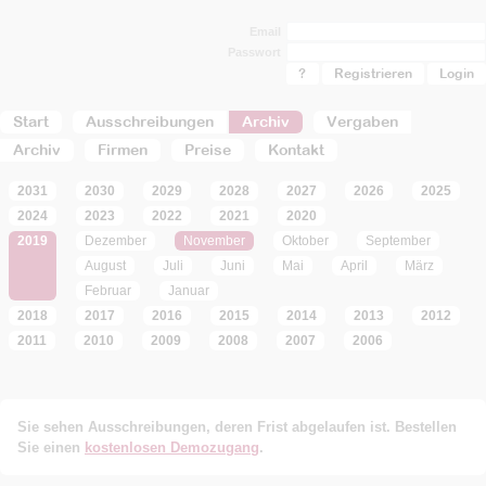
Email
Passwort
?
Registrieren
Start
Ausschreibungen
Archiv
Vergaben
Archiv
Firmen
Preise
Kontakt
2031
2030
2029
2028
2027
2026
2025
2024
2023
2022
2021
2020
2019
Dezember
November
Oktober
September
August
Juli
Juni
Mai
April
März
Februar
Januar
2018
2017
2016
2015
2014
2013
2012
2011
2010
2009
2008
2007
2006
Sie sehen Ausschreibungen, deren Frist abgelaufen ist. Bestellen
Sie einen
kostenlosen Demozugang
.