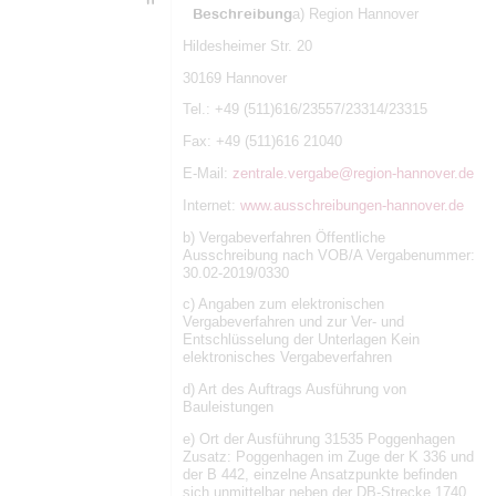
Beschreibung
a) Region Hannover
Hildesheimer Str. 20
30169 Hannover
Tel.: +49 (511)616/23557/23314/23315
Fax: +49 (511)616 21040
E-Mail:
zentrale.vergabe@region-hannover.de
Internet:
www.ausschreibungen-hannover.de
b) Vergabeverfahren Öffentliche
Ausschreibung nach VOB/A Vergabenummer:
30.02-2019/0330
c) Angaben zum elektronischen
Vergabeverfahren und zur Ver- und
Entschlüsselung der Unterlagen Kein
elektronisches Vergabeverfahren
d) Art des Auftrags Ausführung von
Bauleistungen
e) Ort der Ausführung 31535 Poggenhagen
Zusatz: Poggenhagen im Zuge der K 336 und
der B 442, einzelne Ansatzpunkte befinden
sich unmittelbar neben der DB-Strecke 1740