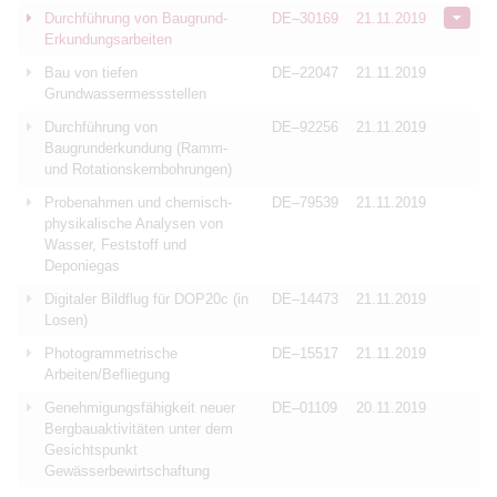
Durchführung von Baugrund-
DE–30169
21.11.2019
Erkundungsarbeiten
Bau von tiefen
DE–22047
21.11.2019
Grundwassermessstellen
Durchführung von
DE–92256
21.11.2019
Baugrunderkundung (Ramm-
und Rotationskernbohrungen)
Probenahmen und chemisch-
DE–79539
21.11.2019
physikalische Analysen von
Wasser, Feststoff und
Deponiegas
Digitaler Bildflug für DOP20c (in
DE–14473
21.11.2019
Losen)
Photogrammetrische
DE–15517
21.11.2019
Arbeiten/Befliegung
Genehmigungsfähigkeit neuer
DE–01109
20.11.2019
Bergbauaktivitäten unter dem
Gesichtspunkt
Gewässerbewirtschaftung