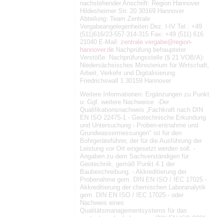
nachstehender Anschrift: Region Hannover
Hildesheimer Str. 20 30169 Hannover
Abteilung: Team Zentrale
Vergabeangelegenheiten Dez. I-IV Tel.: +49
(511)616/23-557-314-315 Fax: +49 (511) 616
21040 E-Mail:
zentrale.vergabe@region-
hannover.de
Nachprüfung behaupteter
Verstöße: Nachprüfungsstelle (§ 21 VOB/A):
Niedersächsisches Ministerium für Wirtschaft,
Arbeit, Verkehr und Digitalisierung
Friedrichswall 1 30159 Hannover
Weitere Informationen: Ergänzungen zu Punkt
u: Ggf. weitere Nachweise: -Der
Qualifikationsnachweis „Fachkraft nach DIN
EN ISO 22475-1 - Geotechnische Erkundung
und Untersuchung - Proben-entnahme und
Grundwassermessungen" ist für den
Bohrgeräteführer, der für die Ausführung der
Leistung vor Ort eingesetzt werden soll. -
Angaben zu dem Sachverständigen für
Geotechnik, gemäß Punkt 4.1 der
Baubeschreibung. - Akkreditierung der
Probenahme gem. DIN EN ISO / IEC 17025 -
Akkreditierung der chemischen Laboranalytik
gem. DIN EN ISO / IEC 17025 - oder
Nachweis eines
Qualitätsmanagementsystems für das