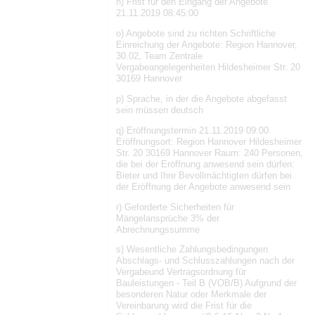
n) Frist für den Eingang der Angebote
21.11.2019 08:45:00
o) Angebote sind zu richten Schriftliche
Einreichung der Angebote: Region Hannover,
30.02, Team Zentrale
Vergabeangelegenheiten Hildesheimer Str. 20
30169 Hannover
p) Sprache, in der die Angebote abgefasst
sein müssen deutsch
q) Eröffnungstermin 21.11.2019 09:00
Eröffnungsort: Region Hannover Hildesheimer
Str. 20 30169 Hannover Raum: 240 Personen,
die bei der Eröffnung anwesend sein dürfen:
Bieter und Ihre Bevollmächtigten dürfen bei
der Eröffnung der Angebote anwesend sein
r) Geforderte Sicherheiten für
Mängelansprüche 3% der
Abrechnungssumme
s) Wesentliche Zahlungsbedingungen
Abschlags- und Schlusszahlungen nach der
Vergabeund Vertragsordnung für
Bauleistungen - Teil B (VOB/B) Aufgrund der
besonderen Natur oder Merkmale der
Vereinbarung wird die Frist für die