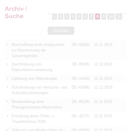
Archiv /
Suche
1
2
3
4
5
6
7
8
9
10
11
Suchen
Beschaffung eines Analysators
DE–56068
12.11.2019
zur Bestimmung der
Gesamtgehalte
Durchführung von
DE–89335
12.11.2019
Klärschlammverwertung
Lieferung von Mikroskopen
DE–14469
12.11.2019
Durchführung von Versuchs- und
DE–60486
12.11.2019
Aufschlussbohrungen
Bereitstellung einer
DE–65195
11.11.2019
Photogrammetrie-Workstation
Erstellung eines Ortho- u.
DE–42275
11.11.2019
Trueorthofotos 2020
Göltzsch und Weiße Göltzsch -
DE–08309
11.11.2019