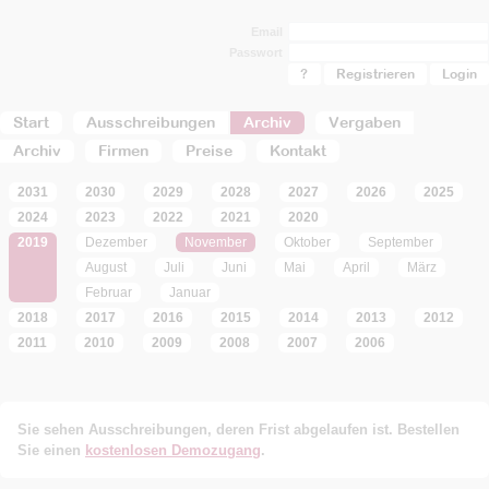
Email
Passwort
?
Registrieren
Start
Ausschreibungen
Archiv
Vergaben
Archiv
Firmen
Preise
Kontakt
2031
2030
2029
2028
2027
2026
2025
2024
2023
2022
2021
2020
2019
Dezember
November
Oktober
September
August
Juli
Juni
Mai
April
März
Februar
Januar
2018
2017
2016
2015
2014
2013
2012
2011
2010
2009
2008
2007
2006
Sie sehen Ausschreibungen, deren Frist abgelaufen ist. Bestellen
Sie einen
kostenlosen Demozugang
.