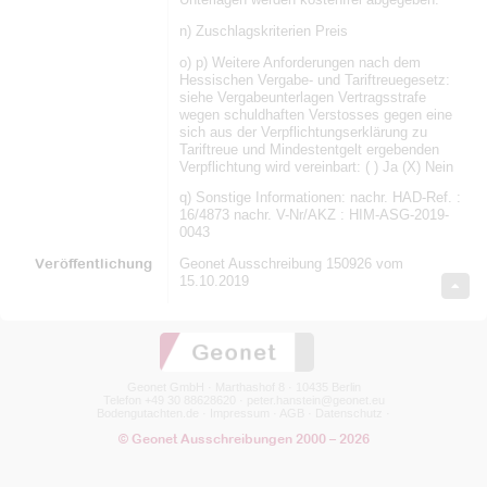
n) Zuschlagskriterien Preis
o) p) Weitere Anforderungen nach dem
Hessischen Vergabe- und Tariftreuegesetz:
siehe Vergabeunterlagen Vertragsstrafe
wegen schuldhaften Verstosses gegen eine
sich aus der Verpflichtungserklärung zu
Tariftreue und Mindestentgelt ergebenden
Verpflichtung wird vereinbart: ( ) Ja (X) Nein
q) Sonstige Informationen: nachr. HAD-Ref. :
16/4873 nachr. V-Nr/AKZ : HIM-ASG-2019-
0043
Veröffentlichung
Geonet Ausschreibung 150926 vom
15.10.2019
Geonet GmbH · Marthashof 8 · 10435 Berlin
Telefon +49 30 88628620 ·
peter.hanstein@geonet.eu
Bodengutachten.de
·
Impressum
·
AGB
·
Datenschutz
·
© Geonet Ausschreibungen 2000 – 2026