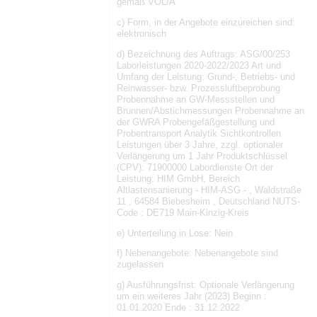
gemäß VOL/A
c) Form, in der Angebote einzureichen sind:
elektronisch
d) Bezeichnung des Auftrags: ASG/00/253
Laborleistungen 2020-2022/2023 Art und
Umfang der Leistung: Grund-, Betriebs- und
Reinwasser- bzw. Prozessluftbeprobung
Probennahme an GW-Messstellen und
Brunnen/Abstichmessungen Probennahme an
der GWRA Probengefäßgestellung und
Probentransport Analytik Sichtkontrollen
Leistungen über 3 Jahre, zzgl. optionaler
Verlängerung um 1 Jahr Produktschlüssel
(CPV): 71900000 Labordienste Ort der
Leistung: HIM GmbH, Bereich
Altlastensanierung - HIM-ASG - , Waldstraße
11 , 64584 Biebesheim , Deutschland NUTS-
Code : DE719 Main-Kinzig-Kreis
e) Unterteilung in Lose: Nein
f) Nebenangebote: Nebenangebote sind
zugelassen
g) Ausführungsfrist: Optionale Verlängerung
um ein weiteres Jahr (2023) Beginn :
01.01.2020 Ende : 31.12.2022