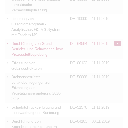
terrestrische
Vermessungsleistung
Lieferung von
DE–10099
11.11.2019
Gaschromatografen -
Analytisches GC-MS-System
mit Tandem MS
Durchführung von Grund-,
DE–64584
11.11.2019
Betriebs- und Reinwasser- bzw.
Prozessluftbeprobung
Erfassung von
DE–06122
11.11.2019
Geländestrukturen
Drohnengestützte
DE–56068
11.11.2019
Luftbildbefliegungen zur
Erfassung der
Vegetationsveränderung 2020-
2025
Schadstoffrückverfolgung und
DE–51570
11.11.2019
-überwachung und Sanierung
Durchführung von
DE–04103
08.11.2019
Kampfmittelfreimessung im