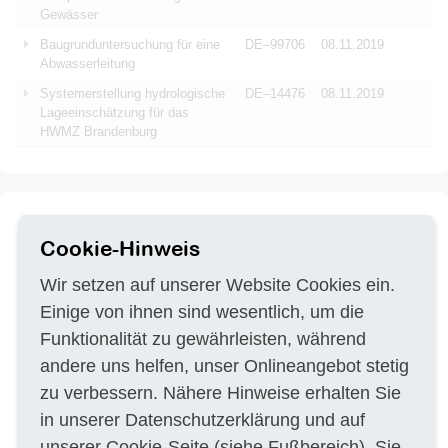
Gewässer
Baugrunduntersuchung für eine
DE–99706
08.11.2019
Abwasserleitung
Systemerstellung hydrologische
DE–14476
08.11.2019
Lageeinschätzung für das
HWMZ Brandenburg
Cookie-Hinweis
Titel
Durchführung von Grund-,
PDF
Betriebs- und Reinwasser- bzw.
Prozessluftbeprobung
Wir setzen auf unserer Website Cookies ein.
Vergabeverfahren
Öffentliche Ausschreibung
Einige von ihnen sind wesentlich, um die
Dienstleistungsauftrag (VOL/VOF)
Funktionalität zu gewährleisten, während
Auftraggeber
HIM GmbH Bereich Altlastensanierung
andere uns helfen, unser Onlineangebot stetig
Waldstraße 11
64584 Biebesheim Am Rhein
zu verbessern. Nähere Hinweise erhalten Sie
Ausführungsort
DE-64584 Biebesheim am Rhein
in unserer
Datenschutzerklärung
und auf
Frist
11.11.2019
unserer
Cookie-Seite
(siehe Fußbereich). Sie