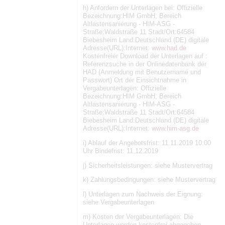
h) Anfordern der Unterlagen bei: Offizielle
Bezeichnung:HIM GmbH, Bereich
Altlastensanierung - HIM-ASG -
Straße:Waldstraße 11 Stadt/Ort:64584
Biebesheim Land:Deutschland (DE) digitale
Adresse(URL):Internet:
www.had.de
Kostenfreier Download der Unterlagen auf :
Referenzsuche in der Onlinedatenbank der
HAD (Anmeldung mit Benutzername und
Passwort) Ort der Einsichtnahme in
Vergabeunterlagen: Offizielle
Bezeichnung:HIM GmbH, Bereich
Altlastensanierung - HIM-ASG -
Straße:Waldstraße 11 Stadt/Ort:64584
Biebesheim Land:Deutschland (DE) digitale
Adresse(URL):Internet:
www.him-asg.de
i) Ablauf der Angebotsfrist: 11.11.2019 10:00
Uhr Bindefrist: 11.12.2019
j) Sicherheitsleistungen: siehe Mustervertrag
k) Zahlungsbedingungen: siehe Mustervertrag
l) Unterlagen zum Nachweis der Eignung:
siehe Vergabeunterlagen
m) Kosten der Vergabeunterlagen: Die
Unterlagen werden kostenfrei abgegeben.