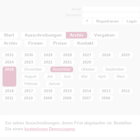
Email
Passwort
?
Registrieren
Start
Ausschreibungen
Archiv
Vergaben
Archiv
Firmen
Preise
Kontakt
2031
2030
2029
2028
2027
2026
2025
2024
2023
2022
2021
2020
2019
Dezember
November
Oktober
September
August
Juli
Juni
Mai
April
März
Februar
Januar
2018
2017
2016
2015
2014
2013
2012
2011
2010
2009
2008
2007
2006
Sie sehen Ausschreibungen, deren Frist abgelaufen ist. Bestellen
Sie einen
kostenlosen Demozugang
.