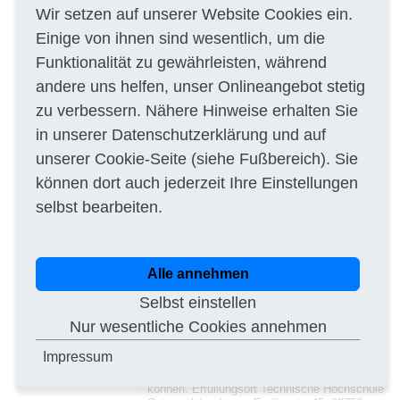
VHB NRW Formular 412 05/2018
Wir setzen auf unserer Website Cookies ein.
Auftragsbekanntmachung Öffentliche
Einige von ihnen sind wesentlich, um die
Ausschreibung.
Funktionalität zu gewährleisten, während
5. Form der Angebote Zugelassen ist die
Abgabe elektronischer Angebote
andere uns helfen, unser Onlineangebot stetig
ausschließlich unter Internet:
www.evergabe.nrw.de
- Elektronisch in
zu verbessern. Nähere Hinweise erhalten Sie
Textform der Angebote in Schriftform.
in unserer
Datenschutzerklärung
und auf
6. Art und Umfang der Leistung sowie Ort der
unserer
Cookie-Seite
(siehe Fußbereich). Sie
Leistungserbringung Das 3D-Laserscanner-
System soll eine schnelle, präzise
können dort auch jederzeit Ihre Einstellungen
Vermessung von komplexen Strukturen,
Objekten und Gebäuden sowohl im Innen- als
selbst bearbeiten.
auch im Außenbereich ermöglichen. Der
mobile 3D-Laserscanner soll insbesondere für
Bestands-dokumentationen, sowie für
Untersuchungen von Gebäude-verformungen
Alle annehmen
und Tragwerksdeformationen im Bereich der
Architektur und des Bauingenieurwesens
Selbst einstellen
eingesetzt werden. Der 3D-Laserscanner soll
deshalb einen systematischen Distanzfehler
Nur wesentliche Cookies annehmen
unter 4 mm bei Meter aufweisen. Ebenso
sollen die 3D-Scandaten (Punktwolke)
Impressum
problemlos in gängige Softwarelösungen für
Architektur und Bauwesen importiert werden
können. Erfüllungsort Technische Hochschule