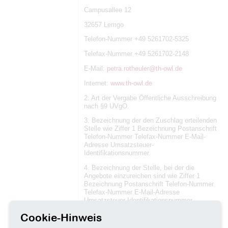
Campusallee 12
32657 Lemgo
Telefon-Nummer +49 5261702-5325
Telefax-Nummer +49 5261702-2148
E-Mail:
petra.rotheuler@th-owl.de
Internet:
www.th-owl.de
2. Art der Vergabe Öffentliche Ausschreibung
nach §9 UVgO.
3. Bezeichnung der den Zuschlag erteilenden
Stelle wie Ziffer 1 Bezeichnung Postanschrift
Telefon-Nummer Telefax-Nummer E-Mail-
Adresse Umsatzsteuer-
Identifikationsnummer.
4. Bezeichnung der Stelle, bei der die
Angebote einzureichen sind wie Ziffer 1
Bezeichnung Postanschrift Telefon-Nummer
Telefax-Nummer E-Mail-Adresse
Umsatzsteuer-Identifikationsnummer
Elektronische Angebote werden über den
Cookie-Hinweis
Vergabemarktplatz des Landes NRW
eingereicht. 1 31.10.2019 14:00 Uhr - VMP