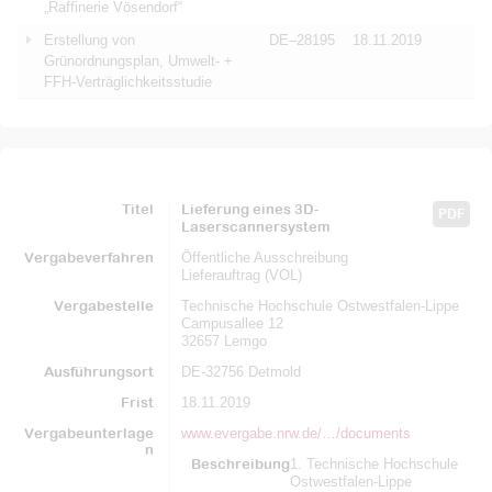
„Raffinerie Vösendorf“
Erstellung von
DE–28195
18.11.2019
Grünordnungsplan, Umwelt- +
FFH-Verträglichkeitsstudie
Titel
Lieferung eines 3D-
PDF
Laserscannersystem
Vergabeverfahren
Öffentliche Ausschreibung
Lieferauftrag (VOL)
Vergabestelle
Technische Hochschule Ostwestfalen-Lippe
Campusallee 12
32657 Lemgo
Ausführungsort
DE-32756 Detmold
Frist
18.11.2019
Vergabeunterlage
www.evergabe.nrw.de/…/documents
n
Beschreibung
1. Technische Hochschule
Ostwestfalen-Lippe