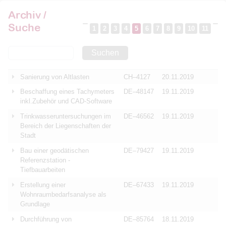
Archiv /
Suche
1
2
3
4
5
6
7
8
9
10
11
Suchen
Sanierung von Altlasten
CH–4127
20.11.2019
Beschaffung eines Tachymeters
DE–48147
19.11.2019
inkl.Zubehör und CAD-Software
Trinkwasseruntersuchungen im
DE–46562
19.11.2019
Bereich der Liegenschaften der
Stadt
Bau einer geodätischen
DE–79427
19.11.2019
Referenzstation -
Tiefbauarbeiten
Erstellung einer
DE–67433
19.11.2019
Wohnraumbedarfsanalyse als
Grundlage
Durchführung von
DE–85764
18.11.2019