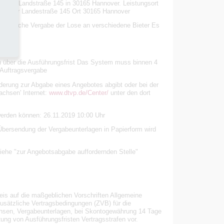
burger Landstraße 145 in 30165 Hannover. Leistungsort
nburger Landestraße 145 Ort 30165 Hannover
d mögliche Vergabe der Lose an verschiedene Bieter Es
 über die Ausführungsfrist Das System muss binnen 4
 Auftragsvergabe
rderung zur Abgabe eines Angebotes abgibt oder bei der
achsen' Internet:
www.dtvp.de/Center/
unter den dort
werden können: 26.11.2019 10:00 Uhr
Übersendung der Vergabeunterlagen in Papierform wird
Siehe "zur Angebotsabgabe auffordernden Stelle"
is auf die maßgeblichen Vorschriften Allgemeine
usätzliche Vertragsbedingungen (ZVB) für die
hsen, Vergabeunterlagen, bei Skontogewährung 14 Tage
ung von Ausführungsfristen Vertragsstrafen vor.