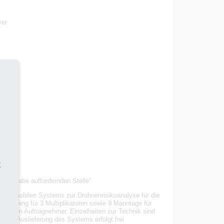
ver
t
otsabgabe auffordernden Stelle"
eines mobilen Systems zur Drohnenrisikoanalyse für die
 Training für 3 Multiplikatoren sowie 9 Manntage für
rch den Auftragnehmer. Einzelheiten zur Technik sind
. Die Auslieferung des Systems erfolgt frei