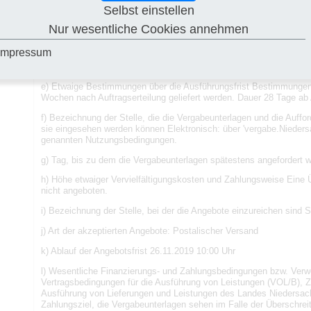
Verwendungsstelle an die Justizvollzugsanstalt Hannover, Schulen
Selbst einstellen
Bezeichnung Justizvollzugsanstalt Hannover Postanschrift Schule
Nur wesentliche Cookies annehmen
c) Etwaige Vorbehalte wegen Teilung in Lose, Umfang der Lose un
ist keine Teilung der Gesamtleistung in Lose vorgesehen.
Impressum
d) Nebenangebote Nebenangebote sind nicht zugelassen
e) Etwaige Bestimmungen über die Ausführungsfrist Bestimmungen
Wochen nach Auftragserteilung geliefert werden. Dauer 28 Tage ab
f) Bezeichnung der Stelle, die die Vergabeunterlagen und die Auffo
sie eingesehen werden können Elektronisch: über 'vergabe.Nieders
genannten Nutzungsbedingungen.
g) Tag, bis zu dem die Vergabeunterlagen spätestens angefordert 
h) Höhe etwaiger Vervielfältigungskosten und Zahlungsweise Eine 
nicht angeboten.
i) Bezeichnung der Stelle, bei der die Angebote einzureichen sind 
j) Art der akzeptierten Angebote: Postalischer Versand
k) Ablauf der Angebotsfrist 26.11.2019 10:00 Uhr
l) Wesentliche Finanzierungs- und Zahlungsbedingungen bzw. Verwe
Vertragsbedingungen für die Ausführung von Leistungen (VOL/B), Z
Ausführung von Lieferungen und Leistungen des Landes Niedersac
Zahlungsziel, die Vergabeunterlagen sehen im Falle der Überschreit