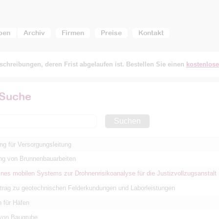
ben
Archiv
Firmen
Preise
Kontakt
chreibungen, deren Frist abgelaufen ist. Bestellen Sie einen
kostenlos
 Suche
Suchen
ng für Versorgungsleitung
ng von Brunnenbauarbeiten
ines mobilen Systems zur Drohnenrisikoanalyse für die Justizvollzugsanstalt
rag zu geotechnischen Felderkundungen und Laborleistungen
 für Häfen
 von Baugrube