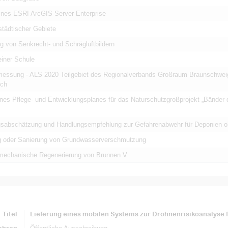
eines ESRI ArcGIS Server Enterprise
städtischer Gebiete
g von Senkrecht- und Schrägluftbildern
einer Schule
rmessung - ALS 2020 Teilgebiet des Regionalverbands Großraum Braunschwe
ch
ines Pflege- und Entwicklungsplanes für das Naturschutzgroßprojekt „Bänder
sabschätzung und Handlungsempfehlung zur Gefahrenabwehr für Deponien oh
 oder Sanierung von Grundwasserverschmutzung
echanische Regenerierung von Brunnen V
Titel
Lieferung eines mobilen Systems zur Drohnenrisikoanalyse fü