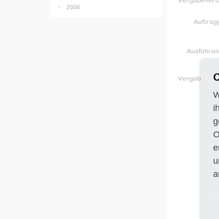
Vergabeverf
2006
Auftrag
Ausführun
C
Vergabeunte
W
i
g
O
e
u
a