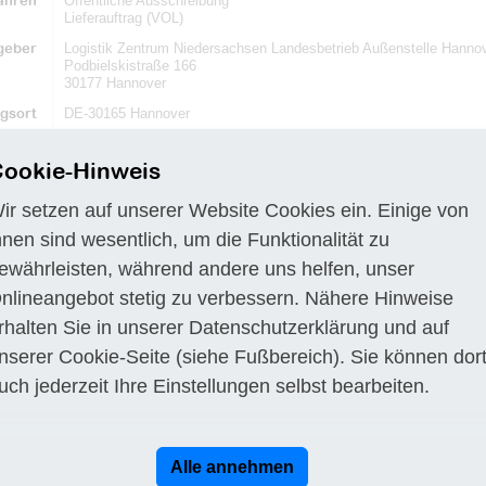
ahren
Öffentliche Ausschreibung
Lieferauftrag (VOL)
geber
Logistik Zentrum Niedersachsen Landesbetrieb Außenstelle Hanno
Podbielskistraße 166
30177 Hannover
gsort
DE-30165 Hannover
Frist
26.11.2019
ookie-Hinweis
rlage
www.dtvp.de/Center/
n
Beschreibung
a) Logistik Zentrum Niedersachsen Landesbetrieb
ir setzen auf unserer Website Cookies ein. Einige von
Podbielskistraße 166
hnen sind wesentlich, um die Funktionalität zu
ewährleisten, während andere uns helfen, unser
30177 Hannover
nlineangebot stetig zu verbessern. Nähere Hinweise
Fax +49 51189848199
rhalten Sie in unserer
Datenschutzerklärung
und auf
E-Mail:
alexandra.galas@lzn.de
nserer
Cookie-Seite
(siehe Fußbereich). Sie können dor
Internet:
www.lzn.niedersachsen.de
uch jederzeit Ihre Einstellungen selbst bearbeiten.
Bezeichnung der den Zuschlag erteilenden Stelle Siehe "zur Angeb
b) Art und Umfang der Leistung Der Auftrag umfasst die Lieferung 
Justizvollzugsanstalt Hannover. Zum Lieferumfang gehören auch ein
Unterstützung bei Verlegung des Systems in eine andere Anstalt du
Alle annehmen
der Leistungsbeschreibung - Technischer Teil (Teil B) zu entnehmen