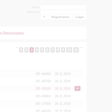
Email
Passwort
?
Registrieren
en Demozugang
.
1
2
3
4
5
6
7
8
9
10
11
DE–96450
26.11.2019
DE–68789
26.11.2019
DE–30165
26.11.2019
DE–09661
26.11.2019
DE–27568
26.11.2019
DE–04103
25.11.2019