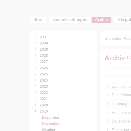
Start
Ausschreibungen
Archiv
Verga
2031
Sie sehen Auss
2030
2029
2028
Archiv /
2027
2026
2025
2024
Spühlbohru
2023
2022
Durchführu
2021
Lieferung e
2020
2019
Rahmenvert
Dezember
Bauarbeiten
November
Errichtung
Oktober