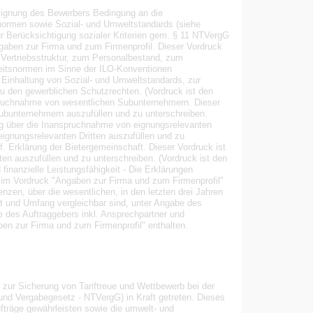
Eignung des Bewerbers Bedingung an die
snormen sowie Sozial- und Umweltstandards (siehe
r Berücksichtigung sozialer Kriterien gem. § 11 NTVergG
ngaben zur Firma und zum Firmenprofil. Dieser Vordruck
 Vertriebsstruktur, zum Personalbestand, zum
beitsnormen im Sinne der ILO-Konventionen
r Einhaltung von Sozial- und Umweltstandards, zur
 den gewerblichen Schutzrechten. (Vordruck ist den
spruchnahme von wesentlichen Subunternehmern. Dieser
ubunternehmern auszufüllen und zu unterschreiben.
ung über die Inanspruchnahme von eignungsrelevanten
eignungsrelevanten Dritten auszufüllen und zu
f. Erklärung der Bietergemeinschaft. Dieser Vordruck ist
gten auszufüllen und zu unterschreiben. (Vordruck ist den
finanzielle Leistungsfähigkeit - Die Erklärungen
 im Vordruck "Angaben zur Firma und zum Firmenprofil"
nzen, über die wesentlichen, in den letzten drei Jahren
rt und Umfang vergleichbar sind, unter Angabe des
 des Auftraggebers inkl. Ansprechpartner und
en zur Firma und zum Firmenprofil" enthalten.
zur Sicherung von Tariftreue und Wettbewerb bei der
 und Vergabegesetz - NTVergG) in Kraft getreten. Dieses
ufträge gewährleisten sowie die umwelt- und