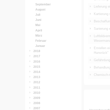
September
Lieferung 
August
Kartierung 
Juli
Juni
Beschaffun
Mai
Sanierung 
April
März
Luftbildve
Wesermars
Februar
Januar
Erstellen e
2018
Hunsrück"
2017
Gefährdung
2016
2015
Behandlung
2014
Chemisch-m
2013
2012
2011
2010
2009
2008
2007