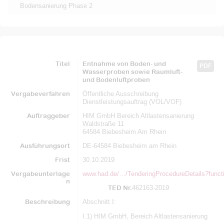
Bodensanierung Phase 2
Titel
Entnahme von Boden- und
PDF
Wasserproben sowie Raumluft-
und Bodenluftproben
Vergabeverfahren
Öffentliche Ausschreibung
Dienstleistungsauftrag (VOL/VOF)
Auftraggeber
HIM GmbH Bereich Altlastensanierung
Waldstraße 11
64584 Biebesheim Am Rhein
Ausführungsort
DE-64584 Biebesheim am Rhein
Frist
30.10.2019
Vergabeunterlage
www.had.de/…/TenderingProcedureDetails?func
n
TED Nr.
462163-2019
Beschreibung
Abschnitt I:
I.1) HIM GmbH, Bereich Altlastensanierung