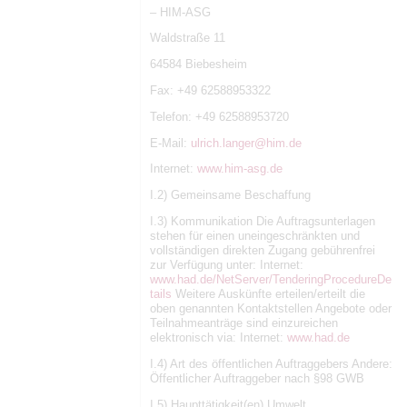
– HIM-ASG
Waldstraße 11
64584 Biebesheim
Fax: +49 62588953322
Telefon: +49 62588953720
E-Mail:
ulrich.langer@him.de
Internet:
www.him-asg.de
I.2) Gemeinsame Beschaffung
I.3) Kommunikation Die Auftragsunterlagen
stehen für einen uneingeschränkten und
vollständigen direkten Zugang gebührenfrei
zur Verfügung unter: Internet:
www.had.de/NetServer/TenderingProcedureDe
tails
Weitere Auskünfte erteilen/erteilt die
oben genannten Kontaktstellen Angebote oder
Teilnahmeanträge sind einzureichen
elektronisch via: Internet:
www.had.de
I.4) Art des öffentlichen Auftraggebers Andere:
Öffentlicher Auftraggeber nach §98 GWB
I.5) Haupttätigkeit(en) Umwelt