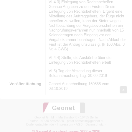
VI.4.3) Einlegung von Rechtsbehelfen
Genaue Angaben zu den Fristen für die
Einlegung von Rechtsbehelfen: Ergeht eine
Mitteilung des Auftraggebers, der Rüge nicht
abhelfen zu wollen, kann der Bieter wegen
Nichtbeachtung der Vergabevorschriften ein
Nachprüfungsverfahren nur innerhalb von 15
Kalendertagen nach Eingang vor der
Vergabekammer beantragen. Nach Ablauf der
Frist ist der Antrag unzulässig. (§ 160 Abs. 3
Nr. 4 GWB)
VI.4.4) Stelle, die Auskünfte über die
Einlegung von Rechtsbehelfen erteilt
VI.5) Tag der Absendung dieser
Bekanntmachung Tag: 30.09.2019
Veröffentlichung
Geonet Ausschreibung 150858 vom
08.10.2019
Geonet GmbH · Marthashof 8 · 10435 Berlin
Telefon +49 30 88628620 ·
peter.hanstein@geonet.eu
Bodengutachten.de
·
Impressum
·
AGB
·
Datenschutz
·
© Geonet Ausschreibungen 2000 – 2026