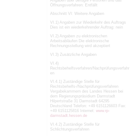
Angaben über befugte Personen und das
Öffnungsverfahren: Entfällt
Abschnitt VI: Weitere Angaben
VI.1) Angaben zur Wiederkehr des Auftrags
Dies ist ein wiederkehrender Auftrag: nein
VI.2) Angaben zu elektronischen
Arbeitsabläufen Die elektronische
Rechnungsstellung wird akzeptiert
VI.3) Zusätzliche Angaben
VI.4)
Rechtsbehelfsverfahren/Nachprüfungsverfahr
en
VI.4.1) Zuständige Stelle für
Rechtsbehelfs-/Nachprüfungsverfahren
Vergabekammern des Landes Hessen bei
dem Regierungspräsidium Darmstadt
Hilpertstraße 31 Darmstadt 64295
Deutschland Telefon: +49 6151126603 Fax:
+49 6151125816 Internet:
www.rp-
darmstadt.hessen.de
VI.4.2) Zuständige Stelle für
Schlichtungsverfahren