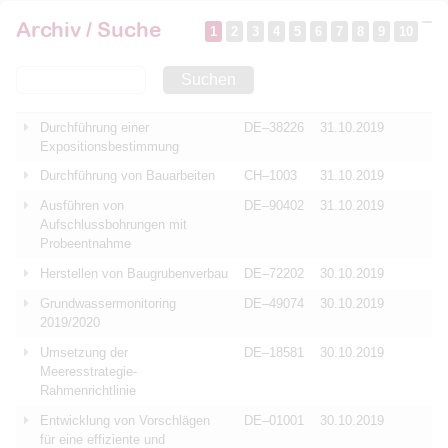
Archiv / Suche
1
2
3
4
5
6
7
8
9
10
Suchen
Durchführung einer
DE–38226
31.10.2019
Expositionsbestimmung
Durchführung von Bauarbeiten
CH–1003
31.10.2019
Ausführen von
DE–90402
31.10.2019
Aufschlussbohrungen mit
Probeentnahme
Herstellen von Baugrubenverbau
DE–72202
30.10.2019
Grundwassermonitoring
DE–49074
30.10.2019
2019/2020
Umsetzung der
DE–18581
30.10.2019
Meeresstrategie-
Rahmenrichtlinie
Entwicklung von Vorschlägen
DE–01001
30.10.2019
für eine effiziente und