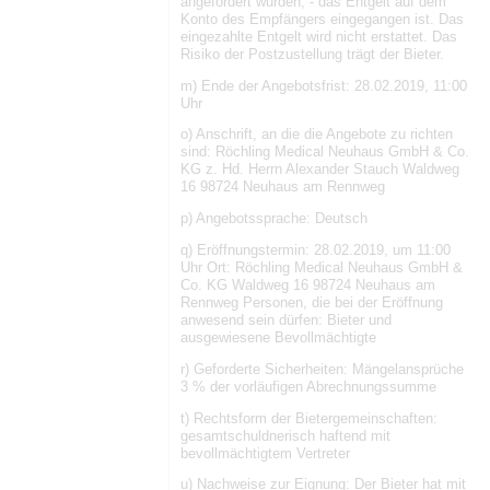
angefordert wurden, - das Entgelt auf dem
Konto des Empfängers eingegangen ist. Das
eingezahlte Entgelt wird nicht erstattet. Das
Risiko der Postzustellung trägt der Bieter.
m) Ende der Angebotsfrist: 28.02.2019, 11:00
Uhr
o) Anschrift, an die die Angebote zu richten
sind: Röchling Medical Neuhaus GmbH & Co.
KG z. Hd. Herrn Alexander Stauch Waldweg
16 98724 Neuhaus am Rennweg
p) Angebotssprache: Deutsch
q) Eröffnungstermin: 28.02.2019, um 11:00
Uhr Ort: Röchling Medical Neuhaus GmbH &
Co. KG Waldweg 16 98724 Neuhaus am
Rennweg Personen, die bei der Eröffnung
anwesend sein dürfen: Bieter und
ausgewiesene Bevollmächtigte
r) Geforderte Sicherheiten: Mängelansprüche
3 % der vorläufigen Abrechnungssumme
t) Rechtsform der Bietergemeinschaften:
gesamtschuldnerisch haftend mit
bevollmächtigtem Vertreter
u) Nachweise zur Eignung: Der Bieter hat mit