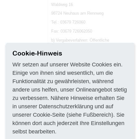
Waldweg 16
98724 Neuhaus am Rennweg
Tel.: 03679 726060
Fax: 03679 726062050
b) Vergabeverfahren: Öffentliche
Ausschreibung § 3 Absatz 1 VOB/A
Cookie-Hinweis
c) Angaben zum elektronischen
Vergabeverfahren: entfällt
Wir setzen auf unserer Website Cookies ein.
d) Art des Auftrages: Bauvertrag
Einige von ihnen sind wesentlich, um die
e) Ort der Ausführung: 98724 Neuhaus am
Funktionalität zu gewährleisten, während
Rennweg Waldweg 16 Standort der Röchling
Medical Neuhaus GmbH & Co. KG (vormals
andere uns helfen, unser Onlineangebot stetig
HPT) (Flurstück 487/48, Gemarkung
Igelshieb)
zu verbessern. Nähere Hinweise erhalten Sie
f) Art und Umfang der Leistungen: Rückbau-,
in unserer
Datenschutzerklärung
und auf
Erdbau- und Entsorgungsleistungen
unserer
Cookie-Seite
(siehe Fußbereich). Sie
geodätische Oberflächenvermessung, ca. 7
600 m² Rückbau von Flächenversiegelungen:
können dort auch jederzeit Ihre Einstellungen
640 m³ Rückbau von zwei
Stahlbetonwaschrampen und eines
selbst bearbeiten.
Waschplatzes Rückbau kleinerer Gebäude,