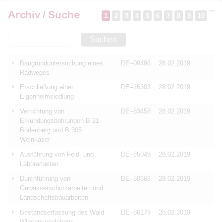
Archiv / Suche
1
2
3
4
5
6
7
8
9
10
Suchen
Baugrunduntersuchung eines
DE–09496
28.02.2019
Radweges
Erschließung einer
DE–16303
28.02.2019
Eigenheimsiedlung
Verrichtung von
DE–83458
28.02.2019
Erkundungsbohrungen B 21
Bodenberg und B 305
Weinkaser
Ausführung von Feld- und
DE–85049
28.02.2019
Laborarbeiten
Durchführung von
DE–50668
28.02.2019
Gewässerschutzarbeiten und
Landschaftsbauarbeiten
Bestandserfassung des Wald-
DE–86179
28.02.2019
Wiesenvögelchens