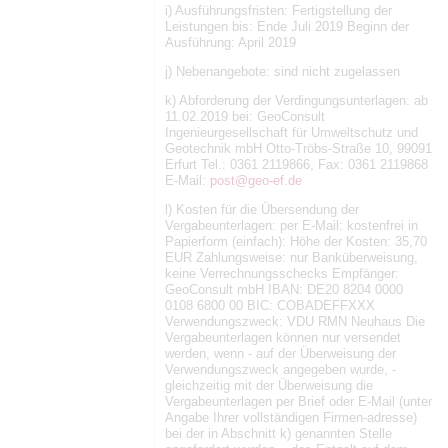
i) Ausführungsfristen: Fertigstellung der
Leistungen bis: Ende Juli 2019 Beginn der
Ausführung: April 2019
j) Nebenangebote: sind nicht zugelassen
k) Abforderung der Verdingungsunterlagen: ab
11.02.2019 bei: GeoConsult
Ingenieurgesellschaft für Umweltschutz und
Geotechnik mbH Otto-Tröbs-Straße 10, 99091
Erfurt Tel.: 0361 2119866, Fax: 0361 2119868
E-Mail:
post@geo-ef.de
l) Kosten für die Übersendung der
Vergabeunterlagen: per E-Mail: kostenfrei in
Papierform (einfach): Höhe der Kosten: 35,70
EUR Zahlungsweise: nur Banküberweisung,
keine Verrechnungsschecks Empfänger:
GeoConsult mbH IBAN: DE20 8204 0000
0108 6800 00 BIC: COBADEFFXXX
Verwendungszweck: VDU RMN Neuhaus Die
Vergabeunterlagen können nur versendet
werden, wenn - auf der Überweisung der
Verwendungszweck angegeben wurde, -
gleichzeitig mit der Überweisung die
Vergabeunterlagen per Brief oder E-Mail (unter
Angabe Ihrer vollständigen Firmen-adresse)
bei der in Abschnitt k) genannten Stelle