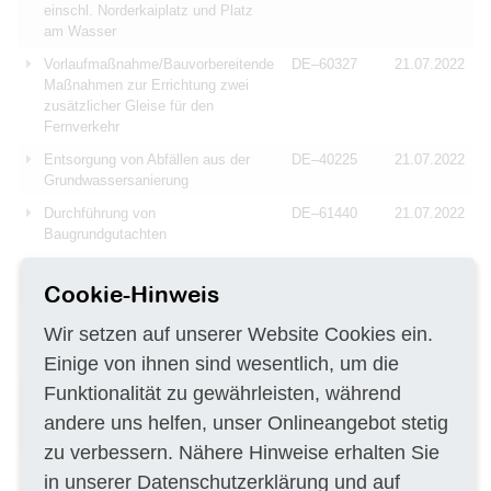
einschl. Norderkaiplatz und Platz
am Wasser
Vorlaufmaßnahme/Bauvorbereitende
DE–60327
21.07.2022
Maßnahmen zur Errichtung zwei
zusätzlicher Gleise für den
Fernverkehr
Entsorgung von Abfällen aus der
DE–40225
21.07.2022
Grundwassersanierung
Durchführung von
DE–61440
21.07.2022
Baugrundgutachten
Durchführung von
DE–61231
21.07.2022
Umweltuntersuchungen
Cookie-Hinweis
Fachtechnischen Begleitung des
DE–04564
21.07.2022
Wir setzen auf unserer Website Cookies ein.
ökologischen Großprojekt (ÖGP)
Einige von ihnen sind wesentlich, um die
"SOW Böhlen"
Funktionalität zu gewährleisten, während
Lieferung von Wasserbausteinen
DE–83278
21.07.2022
Kalkstein für
andere uns helfen, unser Onlineangebot stetig
Gewässerunterhaltungsarbeiten
zu verbessern. Nähere Hinweise erhalten Sie
Beschreibung und Beurteilung der
DE–24939
21.07.2022
in unserer
Datenschutzerklärung
und auf
Baugrund- und