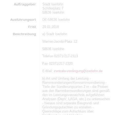
Auftraggeber
Stadt Iserlohn
Schillerplatz 7
58636 Iserlohn
Ausführungsort
DE-58636 Iserlohn
Frist
29.01.2018
Beschreibung
a) Stadt Iserlohn
Werner-Jacobi-Platz 12
58636 Iserlohn
Telefon 02371/217-2313
Fax 02371/217-2320
E-Mail:
zentrale-verdingung@iserlohn.de
b) Art und Umfang der Leistung -
Rammsondierungen/Kernrammsondierung -
Tiefe der Sondierungsarten 2 m - die Proben
aus den Rammkernsondierungen sind gemäß
den im Leistungsverzeichnis aufgeführten
Analysen (DepV, LAGA, etc.) zu untersuchen
- hieraus sind separate Baugrund- und
Gründungsgutachten zu erstellen -
Querschläge zum Aufschluss über