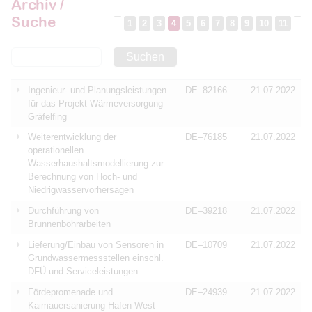
Archiv /
Suche
1
2
3
4
5
6
7
8
9
10
11
Suchen
Ingenieur- und Planungsleistungen
DE–82166
21.07.2022
für das Projekt Wärmeversorgung
Gräfelfing
Weiterentwicklung der
DE–76185
21.07.2022
operationellen
Wasserhaushaltsmodellierung zur
Berechnung von Hoch- und
Niedrigwasservorhersagen
Durchführung von
DE–39218
21.07.2022
Brunnenbohrarbeiten
Lieferung/Einbau von Sensoren in
DE–10709
21.07.2022
Grundwassermessstellen einschl.
DFÜ und Serviceleistungen
Fördepromenade und
DE–24939
21.07.2022
Kaimauersanierung Hafen West