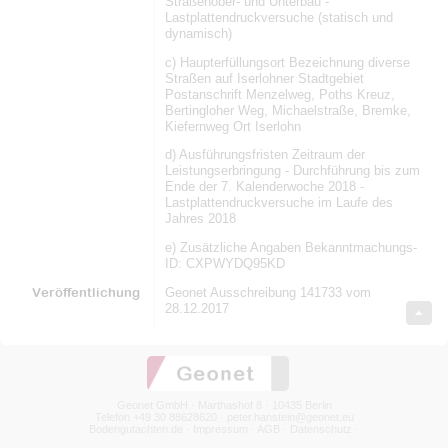
Straßenober- und Unterbau -
Lastplattendruckversuche (statisch und
dynamisch)
c) Haupterfüllungsort Bezeichnung diverse
Straßen auf Iserlohner Stadtgebiet
Postanschrift Menzelweg, Poths Kreuz,
Bertingloher Weg, Michaelstraße, Bremke,
Kiefernweg Ort Iserlohn
d) Ausführungsfristen Zeitraum der
Leistungserbringung - Durchführung bis zum
Ende der 7. Kalenderwoche 2018 -
Lastplattendruckversuche im Laufe des
Jahres 2018
e) Zusätzliche Angaben Bekanntmachungs-
ID: CXPWYDQ95KD
Veröffentlichung
Geonet Ausschreibung 141733 vom
28.12.2017
Geonet GmbH · Marthashof 8 · 10435 Berlin
Telefon +49 30 88628620 ·
peter.hanstein@geonet.eu
Bodengutachten.de
·
Impressum
·
AGB
·
Datenschutz
·