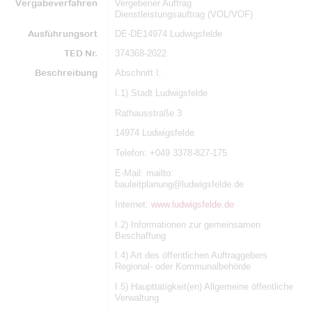
Vergabeverfahren
Vergebener Auftrag
Dienstleistungsauftrag (VOL/VOF)
Ausführungsort
DE-DE14974 Ludwigsfelde
TED Nr.
374368-2022
Beschreibung
Abschnitt I:
I.1) Stadt Ludwigsfelde
Rathausstraße 3
14974 Ludwigsfelde
Telefon: +049 3378-827-175
E-Mail: mailto:
bauleitplanung@ludwigsfelde.de
Internet:
www.ludwigsfelde.de
I.2) Informationen zur gemeinsamen
Beschaffung
I.4) Art des öffentlichen Auftraggebers
Regional- oder Kommunalbehörde
I.5) Haupttätigkeit(en) Allgemeine öffentliche
Verwaltung