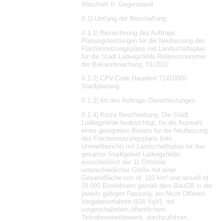
Abschnitt II: Gegenstand
II.1) Umfang der Beschaffung
II.1.1) Bezeichnung des Auftrags:
Planungsleistungen für die Neufassung des
Flächennutzungsplans mit Landschaftsplan
für die Stadt Ludwigsfelde Referenznummer
der Bekanntmachung: 01/2022
II.1.2) CPV-Code Hauptteil 71410000
Stadtplanung
II.1.3) Art des Auftrags Dienstleistungen
II.1.4) Kurze Beschreibung: Die Stadt
Ludwigsfelde beabsichtigt, für die Auswahl
eines geeigneten Bieters für die Neufassung
des Flächennutzungsplans (inkl.
Umweltbericht) mit Landschaftsplan für das
gesamte Stadtgebiet Ludwigsfelde,
einschließlich der 11 Ortsteile
unterschiedlicher Größe mit einer
Gesamtfläche von rd. 110 km² und aktuell rd.
28.000 Einwohnern gemäß dem BauGB in der
jeweils gültigen Fassung, ein Nicht Offenes
Vergabeverfahren (§16 VgV), mit
vorgeschaltetem öffentlichem
Teilnahmewettbewerb, durchzuführen.