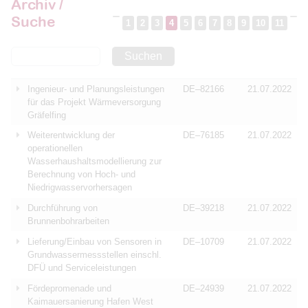
Archiv /
Suche
1
2
3
4
5
6
7
8
9
10
11
Suchen
Ingenieur- und Planungsleistungen
DE–82166
21.07.2022
für das Projekt Wärmeversorgung
Gräfelfing
Weiterentwicklung der
DE–76185
21.07.2022
operationellen
Wasserhaushaltsmodellierung zur
Berechnung von Hoch- und
Niedrigwasservorhersagen
Durchführung von
DE–39218
21.07.2022
Brunnenbohrarbeiten
Lieferung/Einbau von Sensoren in
DE–10709
21.07.2022
Grundwassermessstellen einschl.
DFÜ und Serviceleistungen
Fördepromenade und
DE–24939
21.07.2022
Kaimauersanierung Hafen West