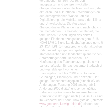
vergangenen rd. zehn Jahre, den
angepassten und weiterentwickelten,
übergeordneten Zielen der Raumordnung, den
aktuellen und zukünftigen Anforderungen an
den demografischen Wandel, an die
Digitalisierung, die Mobilität sowie den Klima-
und Umweltschutz. Die Aussagen
übergeordneter Planungen sind nachrichtlich
zu übernehmen. Es besteht der Bedarf, die
formulierten Zielsetzungen des derzeit
gültigen Flächennutzungsplanes gem. § 18
HOAI LPH 1-3 und Landschaftsplanes gem. §
23 HOAI LPH 1-4 entsprechend der aktuellen
Rahmenbedingungen und geltenden
städtebaulichen und landschaftsplanerischen
Anforderungen fortzuschreiben. Die
Neufassung des Flächennutzungsplans mit
Landschaftsplan für das gesamte Stadtgebiet
Ludwigsfelde geht von einem
Planungshorizont bis 2040 aus. Aktuelle
Grundlagen, Planungen und Konzepte: Der
gültige Flächennutzungsplan (einschließlich
Änderungen, Fassung 2001 analog, ab 1.
Änderung 2006 digital) und aktuell gültige
Bebauungspläne sowie Innenbereichs- und
Abrundungssatzungen nach § 34 BauGB sind
im Geoportal der Stadt Ludwigsfelde (Internet:
www.geoportal-ludwigsfelde.de
) einseh- und