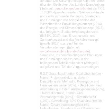
abrufbar. Die Kartengrundlage kann kostenfrei
über den Geobroker des Landes Brandenburg
( Internet:
geobroker.geobasis-bb.de
) als TK 1
: 10.000 abgerufen werden. Weitere sektorale
und / oder informelle Konzepte, Strategien
und Grundlagen wie beispielsweise das
Wirtschaftliche Entwicklungskonzept (2014),
das Energie- und Klimaschutzkonzept (2016),
das Integrierte Stadtentwicklungskonzept
(INSEK, 2017), das Einzelhandels- und
Zentrenkonzept und das Verkehrskonzept
(jeweils 2018) u.a. sind Teil der
Vergabeunterlagen (Internet:
vergabemarktplatz.brandenburg.de)
.
Sämtliche, zu berücksichtigende Planungen
und Grundlagen sind zudem in der
beiliegenden Tabellenübersicht (Anlage 1)
aufgeführt und Teil der Vergabeunterlagen.
II.2.5) Zuschlagskriterien Qualitätskriterium -
Name: Projektumsetzung, davon: -
Darstellung der Methodik, Konzeption und
Herangehensweise (20%), - Beteiligung und
Abstimmung mit dem Auftraggebenden (20%),
- Kostenkontrolle, Termin- und
Zeitmanagement (10%), - Reaktionszeit
(10%) / Gewichtung: 60% Qualitätskriterium -
Name: Gesamthonorarangebot inkl.
Nebenkosten, Stundensätze / Gewichtung: